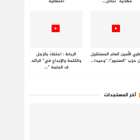
مهدية “تتاكل…
احتفالية
ري الأمين العام المستقيل
الرباط : احتفاءٌ بالزجل
 حزب “الصنبور”: “وحيدا…
والكلمة والإبداع في” الراكد
ف الحلمة ”…
آخر المستجدات