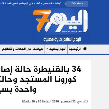
مستجدات
توقيف شخصين يشتبه في تورطهما في قضية تتعلق 
الرئيسية
أخبار وطنية
سياسة
من الجهات والأقاليم
مال وأعمال
سبورت
النساء 7
السوشيال ميديا
بروفايل
حدي
34 بالقنيطرة حالة إ
من نحن
سياسة الخصوصية
كورونا المستجد وحال
واحدة بسي
نشر في
22 أغسطس 2020 الساعة 20 و 20 دقيقة