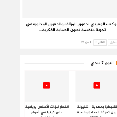
لمكتب المغربي لحقوق المؤلف والحقوق المجاورة في
تجربة متقدمة تصون الحماية الفكرية…
سابق
التالي
1 من 26
اليوم 7 تيفي
لقنيطرة ومهدية ..شنيولة
انتصار لبؤات الأطلس برباعية
.بين تجزئة الحدادة وقصبة
على كينيا في أجواء