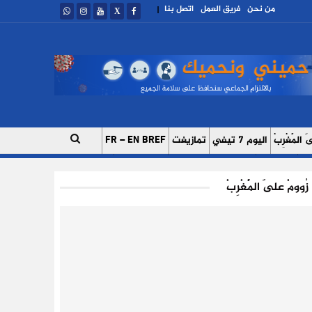
من نحن
فريق العمل
اتصل بنا
|
 الْمَغْرِبْ
اليوم 7 تيفي
تمازيغت
FR – EN BREF
ات
اتصل بنا
للإعلان على موقعنا
فريق العمل
زُوومْ عَلَى الْمَغْرِبْ