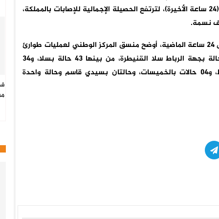
وذلك إلى حدود الساعة السادسة من مساء اليوم السبت (24 ساعة الأخيرة)، لترتفع الحصيلة الإجمالية للإصابات بالمملكة،
وبخصوص التوزيع الجغرافي، لحالات الإصابة الجديدة، خلال 24 ساعة الماضية، أوضح منسق المركز الوطني لعمليات طوارئ
الصحة العامة بوزارة الصحة معاذ لمرابط، سجلت 129 حالة بجهة الرباط سلا القنيطرة، من بينها 43 حالة بسلا، و34
بالقنيطرة، و29 حالة بالصخيرات-تمارة، و16 حالة بالرباط، و04 حالات بالخميسات، وحالتان بسيدي قاسم وحالة واحدة
فط
من