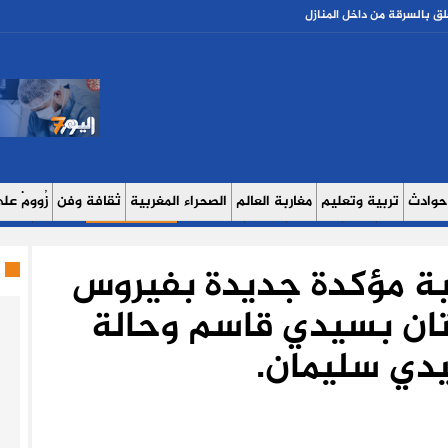
بالسرقة من داخل المنازل
حوادث
تربية وتعليم
مغاربة العالم
الصحراء المغربية
ثقافة وفن
زُوومْ عَلَى
ث اليوم 7
حوار
روبورتاج
عدالة
كتاب وآراء
الصحة والبيئة
مشاهير
منوع
صابة مؤكدة جديدة بفيروس
تان بسيدي قاسم وحالة
دي سليمان.