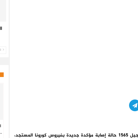
ا
ال
ا
.
أعلنت وزارة الصحة قبل قليل من يومه السبت ، عن تسجيل 1565 حالة إصابة مؤكدة جديدة بفيروس كورونا المستجد،