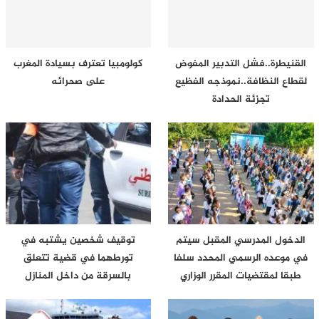
القنيطرة..فشل التدبير المفوض
كولومبيا تعترف بسيادة المغرب
لقطاع النظافة..نموذجه الفظيع
على صحرائه
تجزئة الحدادة
الدخول المدرسي المقبل سیتم
توقيف شخصين يشتبه في
في موعده الرسمي المحدد سلفا
تورطهما في قضية تتعلق
طبقا لمقتضیات المقرر الوزاري
بالسرقة من داخل المنازل