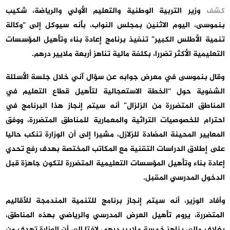
كشف
وزير التربية الوطنية والتعليم الأولي والرياضة، شكيب
بنموسى، اليوم الاثنين بمجلس النواب، بأنه سيوكل إلى “وكالة
تنمية الأطلس الكبير” تنفيذ برنامج إعادة بناء وتأهيل المؤسسات
التعليمية الأكثر تضررا، بكلفة مالية تناهز أربعة ملايير درهم.
وقال بنموسى في معرض جوابه عن سؤال آني خلال جلسة الأسئلة
الشفوية حول “الخطة الاستعجالية لتأهيل قطاع التعليم في
المناطق المتضررة من الزلزال” أنه سيتم إنجاز هذا البرنامج في
احترام للخصوصيات التراثية والمعمارية للمناطق المتضررة، ووفق
المعايير المحينة المضادة للزلازل، مشيرا إلى أن الوزارة تنكب حاليا
على إطلاق الدراسات التقنية مع المكاتب المختصة بهدف رفع تحدي
إعادة بناء وتأهيل المؤسسات التعليمية المتضررة لتكون جاهزة قبل
الدخول المدرسي المقبل.
وأفاد الوزير، أنه سيتم إنجاز برنامج للتنمية المندمجة للأقاليم
المتضررة، يروم تأهيل العرض المدرسي والرياضي بهذه المناطق،
بغلاف مالي يناهز خمسة ملايير درهم، لافتا إلى أن الوزارة تهدف من