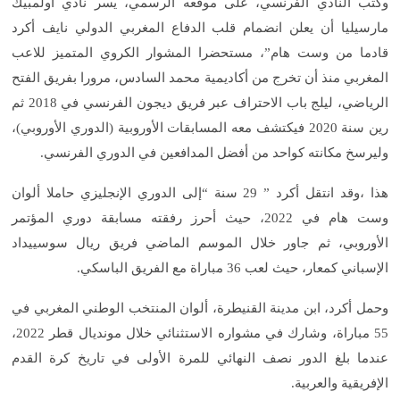
وكتب النادي الفرنسي، على موقعه الرسمي، يسر نادي أولمبيك
مارسيليا أن يعلن انضمام قلب الدفاع المغربي الدولي نايف أكرد
قادما من وست هام”، مستحضرا المشوار الكروي المتميز للاعب
المغربي منذ أن تخرج من أكاديمية محمد السادس، مرورا بفريق الفتح
الرياضي، ليلج باب الاحتراف عبر فريق ديجون الفرنسي في 2018 ثم
رين سنة 2020 فيكتشف معه المسابقات الأوروبية (الدوري الأوروبي)،
وليرسخ مكانته كواحد من أفضل المدافعين في الدوري الفرنسي.
هذا ،وقد انتقل أكرد ” 29 سنة “إلى الدوري الإنجليزي حاملا ألوان
وست هام في 2022، حيث أحرز رفقته مسابقة دوري المؤتمر
الأوروبي، ثم جاور خلال الموسم الماضي فريق ريال سوسييداد
الإسباني كمعار، حيث لعب 36 مباراة مع الفريق الباسكي.
وحمل أكرد، ابن مدينة القنيطرة، ألوان المنتخب الوطني المغربي في
55 مباراة، وشارك في مشواره الاستثنائي خلال مونديال قطر 2022،
عندما بلغ الدور نصف النهائي للمرة الأولى في تاريخ كرة القدم
الإفريقية والعربية.