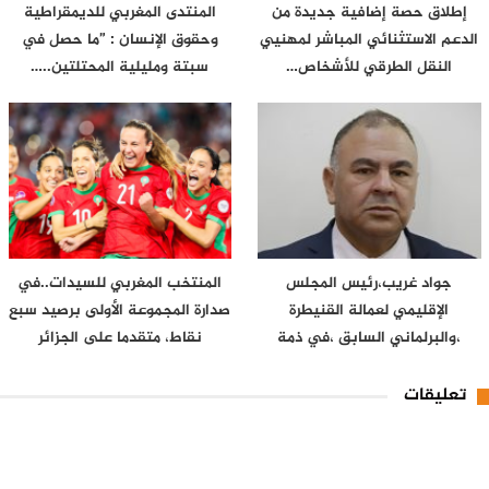
إطلاق حصة إضافية جديدة من
المنتدى المغربي للديمقراطية
الدعم الاستثنائي المباشر لمهنيي
وحقوق الإنسان : ”ما حصل في
النقل الطرقي للأشخاص…
سبتة ومليلية المحتلتين..…
جواد غريب،رئيس المجلس
المنتخب المغربي للسيدات..في
الإقليمي لعمالة القنيطرة
صدارة المجموعة الأولى برصيد سبع
،والبرلماني السابق ،في ذمة
نقاط، متقدما على الجزائر
الله..عرفَ…
تعليقات