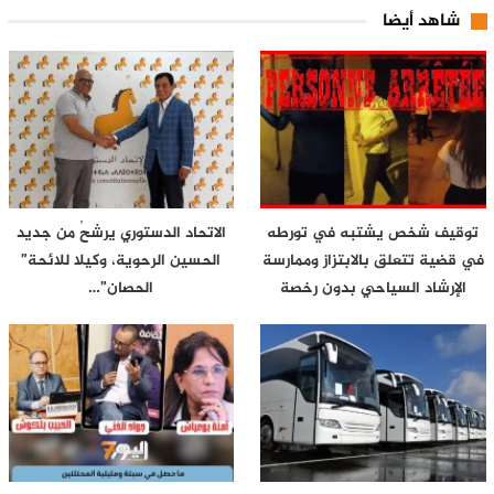
شاهد أيضا
توقيف شخص يشتبه في تورطه
الاتحاد الدستوري يرشحُ من جديد
في قضية تتعلق بالابتزاز وممارسة
الحسين الرحوية، وكيلا للائحة”
الإرشاد السياحي بدون رخصة
الحصان”…