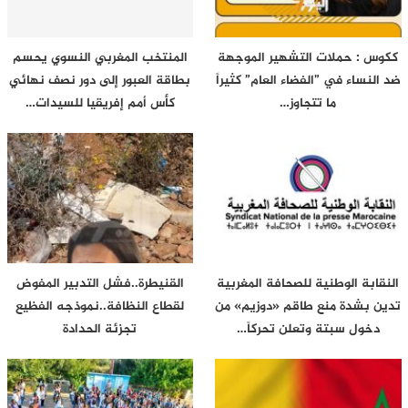
ككوس : حملات التشهير الموجهة
المنتخب المغربي النسوي يحسم
ضد النساء في ”الفضاء العام” كثيراً
بطاقة العبور إلى دور نصف نهائي
ما تتجاوز…
كأس أمم إفريقيا للسيدات…
النقابة الوطنية للصحافة المغربية
القنيطرة..فشل التدبير المفوض
تدين بشدة منع طاقم «دوزيم» من
لقطاع النظافة..نموذجه الفظيع
دخول سبتة وتعلن تحركاً…
تجزئة الحدادة