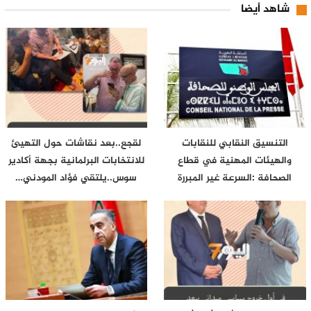
شاهد أيضا
التنسيق النقابي للنقابات
لقجع..بعد نقاشات حول التهيئ
والهيئات المهنية في قطاع
للانتخابات البرلمانية بجهة أكادير
الصحافة :السرعة غير المبررة
سوس..يلتقي فؤاد المودني…
التي…