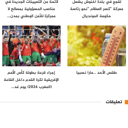
لقجع في بلدة أخنوش يشعل
لائحة من التعيينات الجديدة في
معركة ”كسر العظام ”نحو رئاسة
مناصب المسؤولية بمصالح لا
حكومة المونديال
ممركزة للأمن الوطني بمدن…
طقس الأحد ..حارا نسبيا
إجراء قرعة بطولة كأس الأمم
الإفريقية لكرة القدم داخل القاعة
(المغرب 2026) يوم غد…
تعليقات