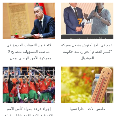
لقجع في بلدة أخنوش يشعل معركة
لائحة من التعيينات الجديدة في
”كسر العظام ”نحو رئاسة حكومة
مناصب المسؤولية بمصالح لا
المونديال
ممركزة للأمن الوطني بمدن…
طقس الأحد ..حارا نسبيا
إجراء قرعة بطولة كأس الأمم
الإفريقية لكرة القدم داخل القاعة