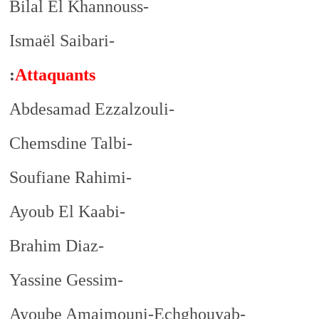
-Bilal El Khannouss
-Ismaël Saibari
:
Attaquants
-Abdesamad Ezzalzouli
-Chemsdine Talbi
-Soufiane Rahimi
-Ayoub El Kaabi
-Brahim Diaz
-Yassine Gessim
-Ayoube Amaimouni-Echghouyab