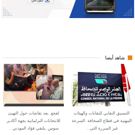
شاهد أيضا
التنسيق النقابي للنقابات والهيئات
لقجع..بعد نقاشات حول التهيئ
المهنية في قطاع الصحافة :السرعة
للانتخابات البرلمانية بجهة أكادير
غير المبررة التي…
سوس..يلتقي فؤاد المودني…