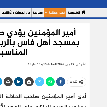
الرئيسية
أخبار وطنية
سياسة
من الجهات والأقاليم
مال وأعمال
سبورت
النساء 7
السوشيال ميديا
بروفايل
حدي
أمير المؤمنين يؤدي ص
من نحن
سياسة الخصوصية
بمسجد أهل فاس بالربا
المناسب
نشر في
27 مايو 2026 الساعة 15 و 10 دقيقة
شارك
أدى أمير المؤمنين صاحب الجلالة ا