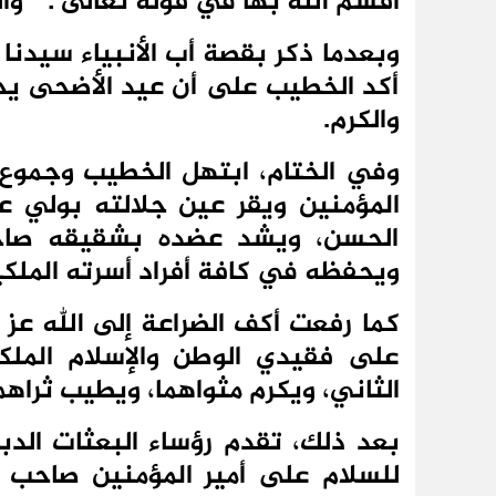
أقسم الله بها في قوله تعالى : ” وال
وبعدما ذكر بقصة أب الأنبياء سيدنا 
أكد الخطيب على أن عيد الأضحى يحيل 
والكرم.
وفي الختام، ابتهل الخطيب وجموع ا
المؤمنين ويقر عين جلالته بولي ع
الحسن، ويشد عضده بشقيقه صاحب 
ويحفظه في كافة أفراد أسرته الملكي
كما رفعت أكف الضراعة إلى الله عز
على فقيدي الوطن والإسلام المل
الثاني، ويكرم مثواهما، ويطيب ثراهما
بعد ذلك، تقدم رؤساء البعثات الدب
للسلام على أمير المؤمنين صاحب ا