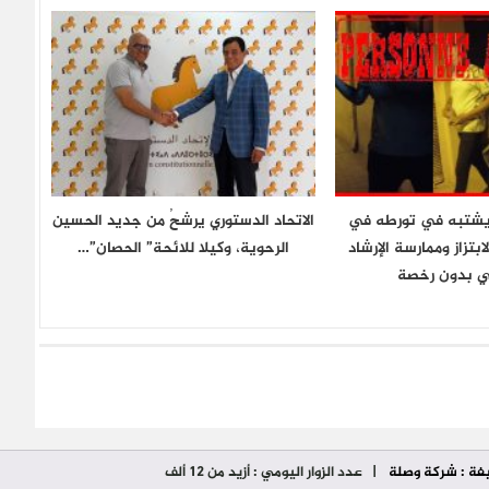
شتبه في تورطه في
الاتحاد الدستوري يرشحُ من جديد الحسين
بتزاز وممارسة الإرشاد
الرحوية، وكيلا للائحة” الحصان”…
ي بدون رخصة
فة : شركة وصلة
| عدد الزوار اليومي : أزيد من 12 ألف