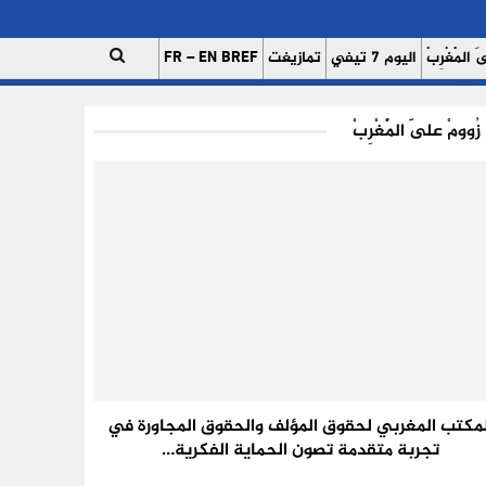
 الْمَغْرِبْ
اليوم 7 تيفي
تمازيغت
FR – EN BREF
ات
اتصل بنا
للإعلان على موقعنا
فريق العمل
زُوومْ عَلَى الْمَغْرِبْ
لمكتب المغربي لحقوق المؤلف والحقوق المجاورة في
تجربة متقدمة تصون الحماية الفكرية…