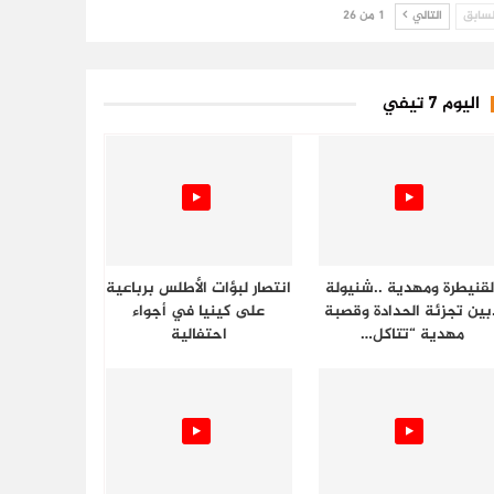
سابق
التالي
1 من 26
اليوم 7 تيفي
لقنيطرة ومهدية ..شنيولة
انتصار لبؤات الأطلس برباعية
.بين تجزئة الحدادة وقصبة
على كينيا في أجواء
مهدية “تتاكل…
احتفالية