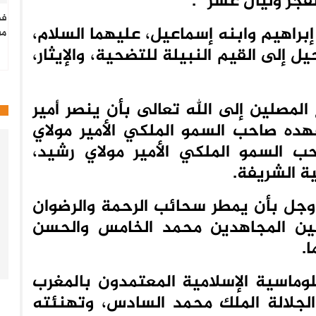
فجر وليال عشر “.
فط
إبراهيم وابنه إسماعيل، عليهما السلام،
من
إلى القيم النبيلة للتضحية، والإيثار،
لمصلين إلى الله تعالى بأن ينصر أمير
هده صاحب السمو الملكي الأمير مولاي
السمو الملكي الأمير مولاي رشيد،
ة الشريفة.
 وجل بأن يمطر سحائب الرحمة والرضوان
كين المجاهدين محمد الخامس والحسن
.
لوماسية الإسلامية المعتمدون بالمغرب
لجلالة الملك محمد السادس، وتهنئته