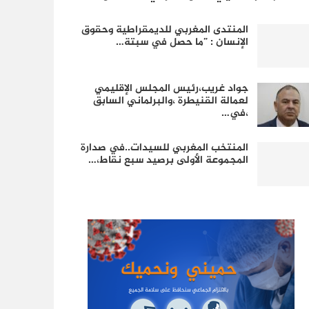
المنتدى المغربي للديمقراطية وحقوق
الإنسان : ”ما حصل في سبتة…
جواد غريب،رئيس المجلس الإقليمي
لعمالة القنيطرة ،والبرلماني السابق
،في…
المنتخب المغربي للسيدات..في صدارة
المجموعة الأولى برصيد سبع نقاط،…