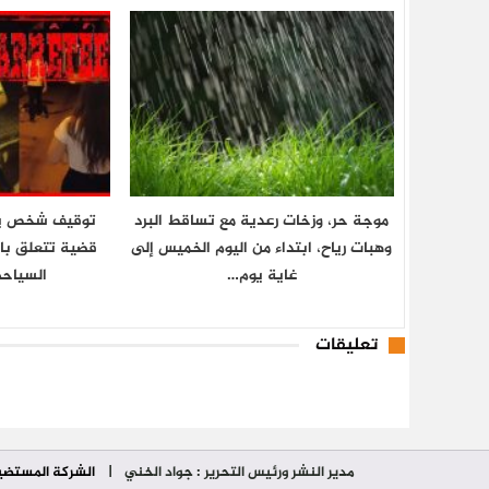
موجة حر، وزخات رعدية مع تساقط البرد
توقيف شخص ي
وهبات رياح، ابتداء من اليوم الخميس إلى
قضية تتعلق بالا
غاية يوم…
السياح
تعليقات
مدير النشر ورئيس التحرير : جواد الخني
|
الشركة المستضي