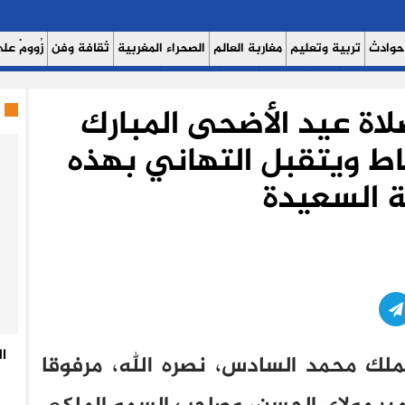
حوادث
تربية وتعليم
مغاربة العالم
الصحراء المغربية
ثقافة وفن
زُوومْ عَلَى
ث اليوم 7
حوار
روبورتاج
عدالة
كتاب وآراء
الصحة والبيئة
مشاهير
منوع
لاة عيد الأضحى المبارك
ط ويتقبل التهاني بهذه
ة السعيدة
ا
لملك محمد السادس، نصره الله، مرفوقا