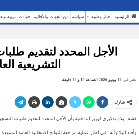
الرئيسية
أخبار وطنية
سياسة
من الجهات والأقاليم
حوادث
تربية وتع
السوشيال ميديا
بروفايل
حديث اليوم 7
حوار
روبورتاج
عدالة
كتاب وآراء
الأجل المحدد لتقديم طلبات 
التشريعية العامة 
نشر في
12 يونيو 2026 الساعة 19 و 44 دقيقة
شارك
كشف بلاغ تذكيري لوزير الداخلية بأن الأجل المحدد لتقديم طلبات التسجيل في اللوائح الانتخابية