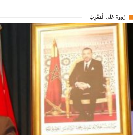
زُوومْ عَلَى الْمَغْرِبْ