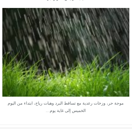
موجة حر، وزخات رعدية مع تساقط البرد وهبات رياح، ابتداء من اليوم
الخميس إلى غاية يوم…