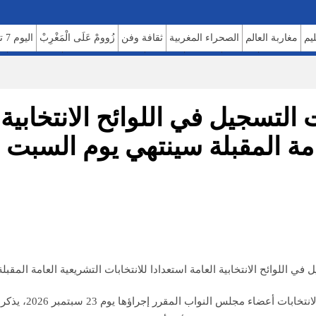
ليم
مغاربة العالم
الصحراء المغربية
ثقافة وفن
زُوومْ عَلَى الْمَغْرِبْ
اليوم 7 تيفي
الصحة والبيئة
مشاهير
منوعات
اتصل بنا
للإعلان على موقعنا
فريق العمل
م
التسجيل في اللوائح الانتخابية ا
المقبلة سينتهي يوم السبت 13 يونيو 2026
 العامة استعدادا للانتخابات التشريعية العامة المقبلة سينتهي يوم السبت 13 يونيو 2026 في تمام
وأفاد البلاغ أنه 