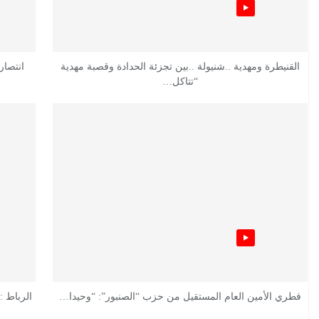
القنيطرة ومهدية ..شنيولة ..بين تجزئة الحدادة وقصبة مهدية
انتصار
“تتاكل…
فطري الأمين العام المستقيل من حزب “الصنبور”: “وحيدا…
الرباط :