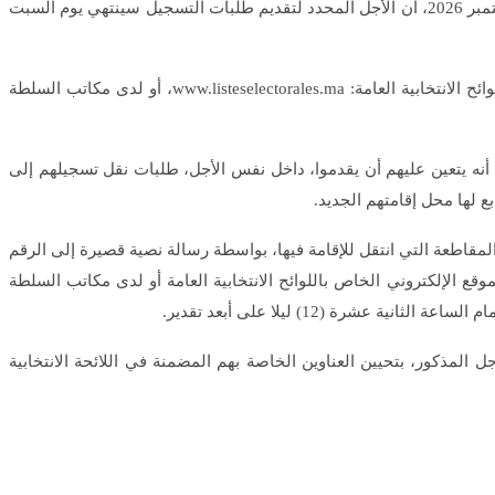
المذكورة، الذين تتوفر فيهم الشروط المطلوبة قانونا، والبالغين من العمر 18 سنة شمسية كاملة على الأقل أو الذين سيبلغون هذا السن في 23 سبتمبر 2026، أن الأجل المحدد لتقديم طلبات التسجيل سينتهي يوم السبت
وأضاف المصدر ذاته أنه “تبعا لذلك، فإنه يتعين عليهم تقديم طلبات تسجيلهم قبل انصرام الأجل المذكور عن طريق الموقع الإلكتروني الخاص باللوائح الانتخابية العامة: www.listeselectorales.ma، أو لدى مكاتب السلطة
ية، أنه يتعين عليهم أن يقدموا، داخل نفس الأجل، طلبات نقل تسجيلهم إلى
بع لها محل إقامتهم الجديد.
المقاطعة التي انتقل للإقامة فيها، بواسطة رسالة نصية قصيرة إلى الرقم
 الموقع الإلكتروني الخاص باللوائح الانتخابية العامة أو لدى مكاتب السلطة
ل المذكور، بتحيين العناوين الخاصة بهم المضمنة في اللائحة الانتخابية