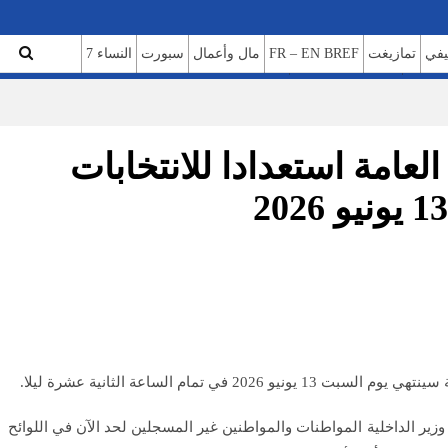
تمازيغت
FR – EN BREF
مال وأعمال
سبورت
النساء 7
ن نحن
سياسة الخصوصية
لعامة استعدادا للانتخابات
 الساعة الثانية عشرة ليلا.
“في إطار عملية مراجعة اللوائح الانتخابية العامة الممهدة لانتخابات أعضاء مجلس النواب المقرر إجراؤها يوم 23 سبتمبر 2026، يذكر وزير الداخلية المواطنات والمواطنين غير المسجلين لحد الآن في اللوائح