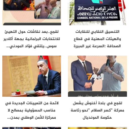
التنسيق النقابي للنقابات
لقجع..بعد نقاشات حول التهيئ
والهيئات المهنية في قطاع
للانتخابات البرلمانية بجهة أكادير
الصحافة :السرعة غير المبررة
سوس..يلتقي فؤاد المودني…
التي…
لقجع في بلدة أخنوش يشعل
لائحة من التعيينات الجديدة في
معركة ”كسر العظام ”نحو رئاسة
مناصب المسؤولية بمصالح لا
حكومة المونديال
ممركزة للأمن الوطني بمدن…