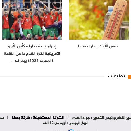
طقس الأحد ..حارا نسبيا
إجراء قرعة بطولة كأس الأمم
الإفريقية لكرة القدم داخل القاعة
(المغرب 2026) يوم غد…
تعليقات
ير النشر ورئيس التحرير : جواد الخني
|
الشركة المستضيفة : شركة وصلة
| عدد
الزوار اليومي : أزيد من 12 ألف