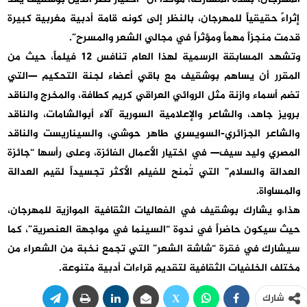
إثراءً حقيقياً للمهرجان، بالنظر إلى كونه قامة أدبية مغربية كبيرة
قدمت منجزاً مهماً ومؤثراً في مجالي الشعر والمسرح”.
وتشهد المسابقة الرسمية لهذا العام تنافس 12 فيلماً، حيث من
المقرر أن يساهم بوشقيف مع باقي أعضاء لجنة التحكيم —التي
تضم أسماء وازنة مثل الروائي العراقي كريم كطافة، والمخرج والناقد
برويز جاهد، والشاعر والإعلامية السورية آلاء أبوالشامات، والناقد
والشاعر الجزائري-السويسري طاهر حوشي، والسيناريست والناقد
المصري وليد سيف— في اختيار الأعمال الفائزة، وعلى رأسها “جائزة
العدالة والسلام” التي تُمنح للفيلم الأكثر تجسيداً لقيم العدالة
والمساواة.
هذا،و يشارك بوشقيف في الفعاليات الثقافية الموازية للمهرجان،
حيث سيكون حاضراً في ندوة “السينما في مواجهة العنصرية”، كما
سيشارك في فقرة “شاشة الشعر” التي تجمع نخبة من الشعراء من
مختلف الخلفيات الثقافية لتقديم قراءات أدبية متنوعة.
شارك