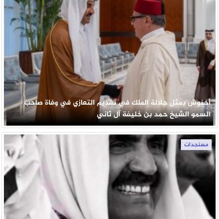
أخنوش يمثل جلالة الملك في تقديم التعازي في وفاة صاحب
السمو الشيخ حمد بن خليفة آل ثاني
مستجدات