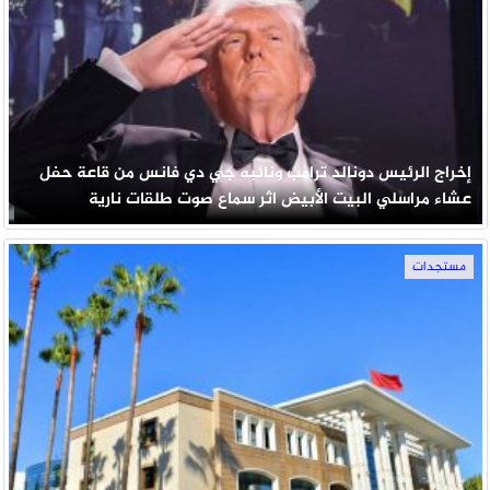
إخراج الرئيس دونالد ترامب ونائبه جي دي فانس من قاعة حفل
عشاء مراسلي البيت الأبيض اثر سماع صوت طلقات نارية
مستجدات