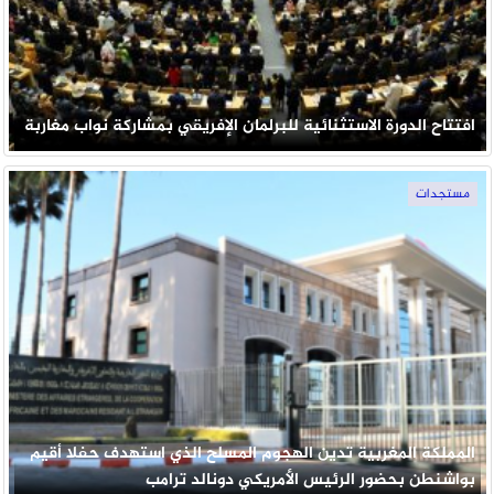
افتتاح الدورة الاستثنائية للبرلمان الإفريقي بمشاركة نواب مغاربة
مستجدات
المملكة المغربية تدين الهجوم المسلح الذي استهدف حفلا أقيم
بواشنطن بحضور الرئيس الأمريكي دونالد ترامب