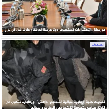
بوريطة ..الاعتداءات تستهدف دولا عربية لم تكن طرفا في أي نزاع
مستجدات
تفكيك خلية إرهابية موالية لتنظيم “داعش” الإرهابي، تتكون من
ثلاثة عناصر متطرفة تنشط بين المغرب واسبانيا