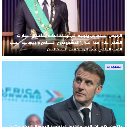
الرئيس السنغالي يتوجه إلى جلالة الملك ب:أصدق” عبارات
الشكر” على هذا القرار “المشبع بروح التسامح والإنسانية” عقب
العفو الملكي على المشجعين السنغاليين
مستجدات
ماكرون:الإنجازات التي حققتها المنظومة التربوية بالمغرب، تحت