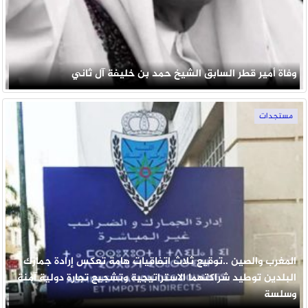
وفاة أمير قطر السابق الشيخ حمد بن خليفة آل ثاني
مستجدات
المغرب والصين ..توقيع ثلاث اتفاقيات هامة تعكس إرادة جمارك
البلدين توطيد شراكتهما الاستراتيجية وتشجيع تجارة دولية آمنة
وسلسة