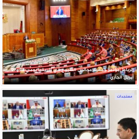
الرباط :مؤتمر جمعية مجالس الشيوخ في إفريقيا يومي 08 و09
أبريل الجاري
مستجدات