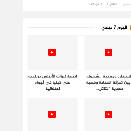
سابق
التالي
1 من 26
اليوم 7 تيفي
لقنيطرة ومهدية ..شنيولة
انتصار لبؤات الأطلس برباعية
.بين تجزئة الحدادة وقصبة
على كينيا في أجواء
مهدية “تتاكل…
احتفالية