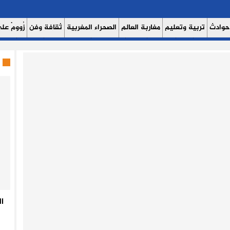
حوادث
تربية وتعليم
مغاربة العالم
الصحراء المغربية
ثقافة وفن
زُوومْ عَلَى
ث اليوم 7
حوار
روبورتاج
عدالة
كتاب وآراء
الصحة والبيئة
مشاهير
منوع
ا