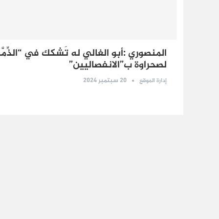
المنصوري :أبو الغالي له تَشكك في “الذِّمَّةِ ا
لصحراوة ب”الانفصاليين”
20 سبتمبر 2024
إدارة الموقع