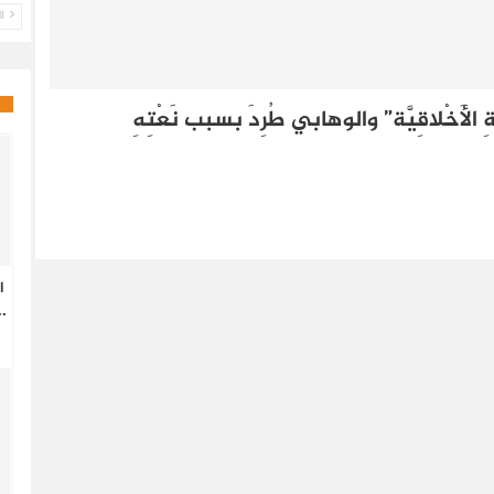
ال
لأَخْلاقِيَّة” والوهابي طُرِدَ بسبب نَعْتِهِ
ا
.