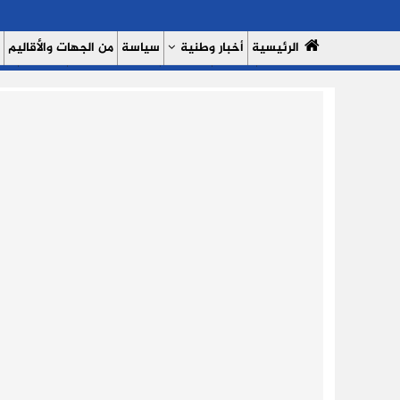
الرئيسية
أخبار وطنية
سياسة
من الجهات والأقاليم
مال وأعمال
سبورت
النساء 7
السوشيال ميديا
بروفايل
حدي
من نحن
سياسة الخصوصية