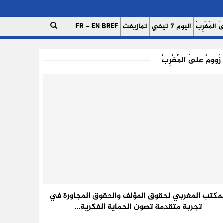
 الْمَغْرِبْ
اليوم 7 تيفي
تمازيغت
FR – EN BREF
ات
اتصل بنا
للإعلان على موقعنا
فريق العمل
زُوومْ عَلَى الْمَغْرِبْ
لمكتب المغربي لحقوق المؤلف والحقوق المجاورة في
تجربة متقدمة تصون الحماية الفكرية…