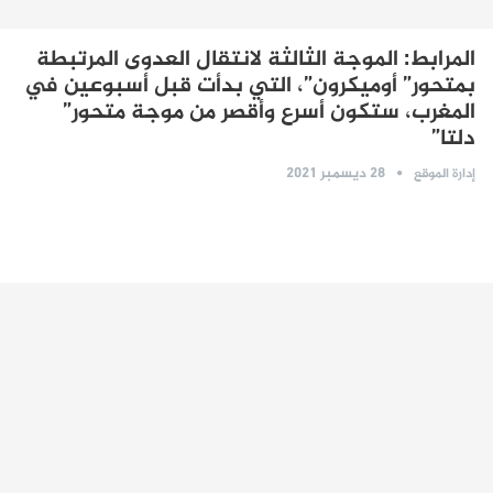
المرابط: الموجة الثالثة لانتقال العدوى المرتبطة
بمتحور” أوميكرون”، التي بدأت قبل أسبوعين في
المغرب، ستكون أسرع وأقصر من موجة متحور”
دلتا”
28 ديسمبر 2021
إدارة الموقع