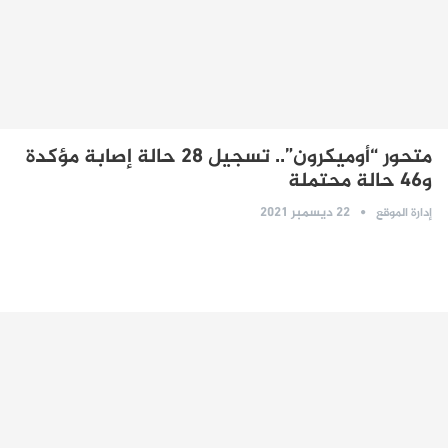
متحور “أوميكرون”.. تسجيل 28 حالة إصابة مؤكدة
و46 حالة محتملة
22 ديسمبر 2021
إدارة الموقع