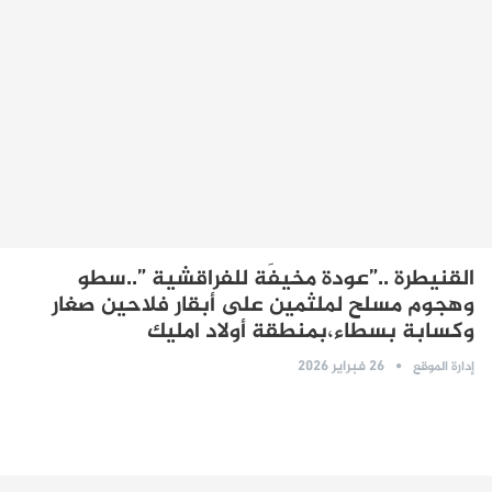
القنيطرة ..”عودة مخيفَة للفراقشية ”..سطو
وهجوم مسلح لملثمين على أبقار فلاحين صغار
وكسابة بسطاء،بمنطقة أولاد امليك
26 فبراير 2026
إدارة الموقع