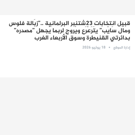
قبيل انتخابات 23شتنبر البرلمانية ..”زبَالة فلوس
ومال سَايْب” يتَرَعْرَع ويُروج لربما يُجهل ”مصدره”
بدائرتي القنيطرة وسوق الأربعاء الغرب
18 يوليو 2026
إدارة الموقع