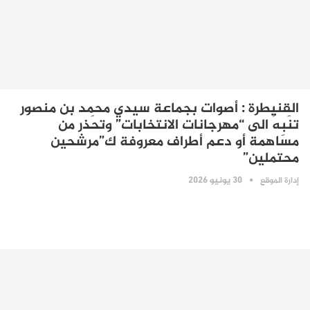
القنيطرة : أصوات بجماعة سيدي محمد بن منصور
تنَبِهُ الى “مهرجانات الانتخابات” وتحَذر من
مساهمة أو دعم أطراف معروفة ك”مرشحين
محتملين”
30 يونيو 2026
إدارة الموقع