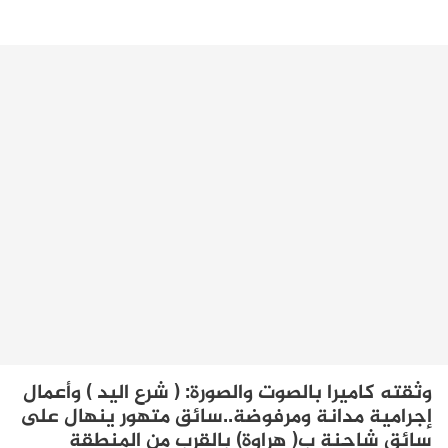
وثقته كاميرا بالصوت والصورة: ( شرع اليد ) وأعمال
إجرامية مدانة ومرفوضة..سائق متهور ينهال على
سائق شاحنة ب( هراوة) بالقرب من المنطقة