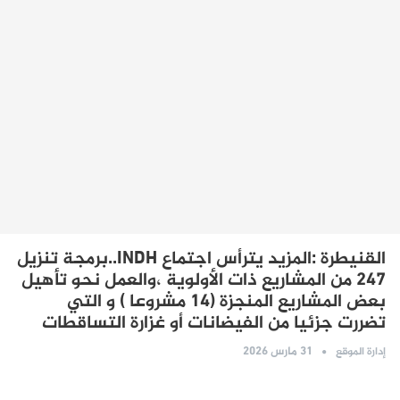
القنيطرة :المزيد يترأس اجتماع INDH..برمجة تنزيل
247 من المشاريع ذات الأولوية ،والعمل نحو تأهيل
بعض المشاريع المنجزة (14 مشروعا ) و التي
تضررت جزئيا من الفيضانات أو غزارة التساقطات
31 مارس 2026
إدارة الموقع