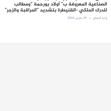
الصناعية المعروفة ب” أولاد بورحمة “ومطالب
للدرك الملكي -القنيطرة بتشديد ”المراقبة والزجر”
29 مارس 2026
إدارة الموقع