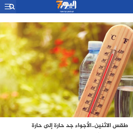
طقس الاثنين..الأجواء جد حارة إلى حارة