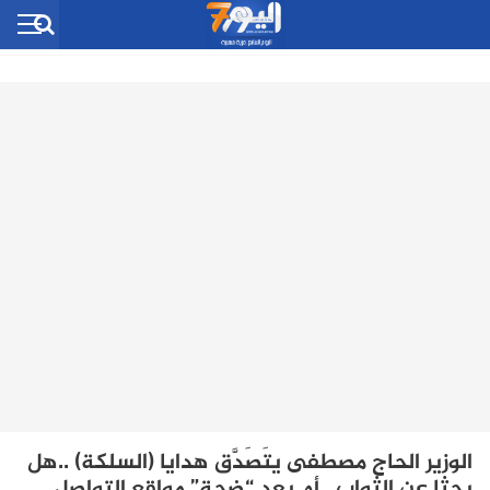
الوزير الحاج مصطفى يتَصَدَّق هدايا (السلكة) ..هل
بحثا عن الثواب ..أم بعد “ضجة” مواقع التواصل