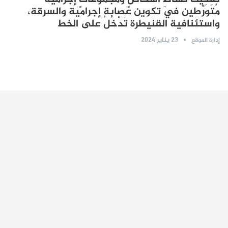
مُتَوَرِّطين في تكوين عصابة إجرامية والسرقة،
واستئنافية القنيطرة تَدْخُلُ على الخط
23 يناير 2024
إدارة الموقع