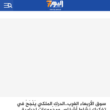
سوق الأربعاء الغرب..الدرك الملكي يَنْجَحُ في
تفكيك نَشاطِ أَشْخاصٍ ومَجْموعاتٍ إجرامية