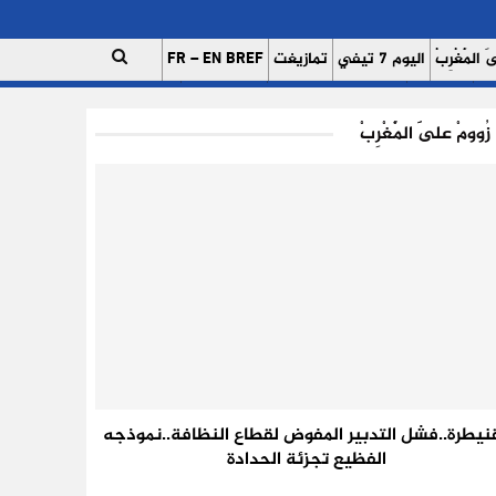
 الْمَغْرِبْ
اليوم 7 تيفي
تمازيغت
FR – EN BREF
ات
اتصل بنا
للإعلان على موقعنا
فريق العمل
زُوومْ عَلَى الْمَغْرِبْ
قنيطرة..فشل التدبير المفوض لقطاع النظافة..نموذجه
الفظيع تجزئة الحدادة