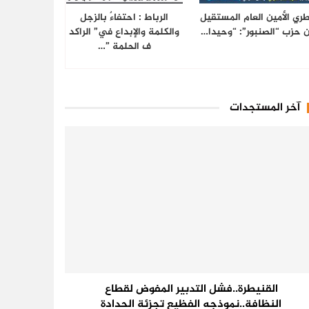
ري الأمين العام المستقيل
الرباط : احتفاءٌ بالزجل
 حزب “الصنبور”: “وحيدا…
والكلمة والإبداع في” الراكد
ف الحلمة ”…
آخر المستجدات
القنيطرة..فشل التدبير المفوض لقطاع
النظافة..نموذجه الفظيع تجزئة الحدادة