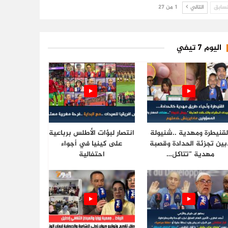
سابق
التالي
1 من 27
اليوم 7 تيفي
لقنيطرة ومهدية ..شنيولة
انتصار لبؤات الأطلس برباعية
.بين تجزئة الحدادة وقصبة
على كينيا في أجواء
مهدية “تتاكل…
احتفالية