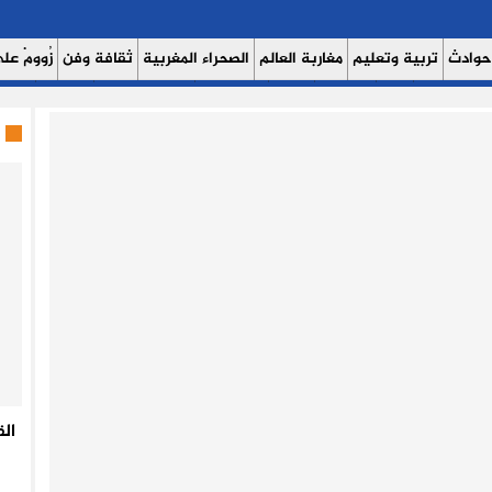
حوادث
تربية وتعليم
مغاربة العالم
الصحراء المغربية
ثقافة وفن
زُوومْ عَلَى
ث اليوم 7
حوار
روبورتاج
عدالة
كتاب وآراء
الصحة والبيئة
مشاهير
منوع
ال