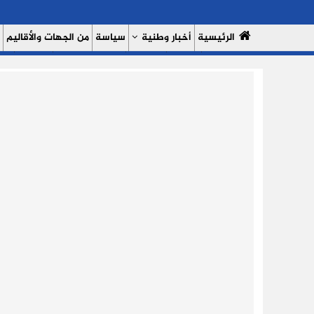
الرئيسية
أخبار وطنية
سياسة
من الجهات والأقاليم
مال وأعمال
سبورت
النساء 7
السوشيال ميديا
بروفايل
حدي
من نحن
سياسة الخصوصية