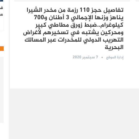
فط
تفاصيل حجز 110 رزمة من مخدر الشيرا
من
يناهز وزنها الإجمالي 3 أطنان و700
كيلوغرام..ضبط زورق مطاطي كبير
ومحركين يشتبه في تسخيرهم لأغراض
التهريب الدولي للمخدرات عبر المسالك
البحرية
7 سبتمبر 2020
إدارة الموقع