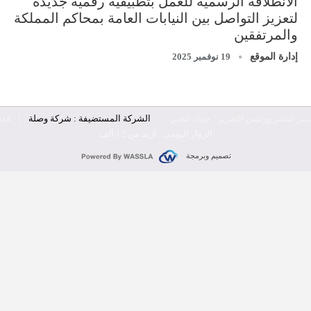
الانطلاقة الرسمية للعمل بتطبيقية رقمية جديدة
لتعزيز التواصل بين النيابات العامة بمحاكم المملكة
والمرتفقين
إدارة الموقع
19 نوفمبر 2025
دير النشر ورئيس التحرير : جواد الخني
|
الشركة المستضيفة : شركة وصلة
| عدد
الزوار اليومي : أزيد من 12 ألف
تصميم وبرمجة