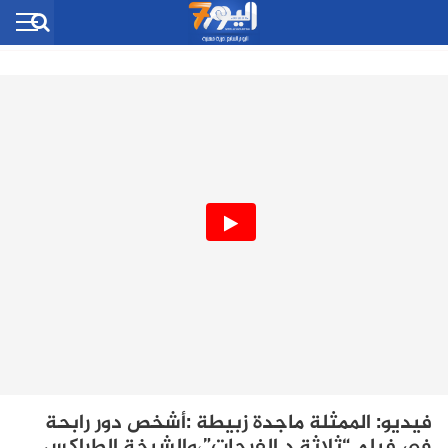
فيديو: الممثلة ماجدة زبيطة :أشخص دور رابحة
في فيلم “ثلاثة د الفرحات”،والشيخة الطراكس