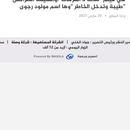
“طيبة وتدخل الخاطر “وها اسم مولود رجوى
20 مارس 2021
إدارة الموقع
ير النشر ورئيس التحرير : جواد الخني
|
الشركة المستضيفة : شركة وصلة
| عدد
الزوار اليومي : أزيد من 12 ألف
تصميم وبرمجة