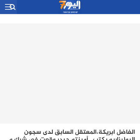
الفاضل ابريكة،المعتقل السابق لدى سجون
البوليزاريو يكتب.. أمينتو حيدر وقعت في شرك و