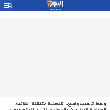
وسط ترحيب واسع..”قنصلية متنقلة” لفائدة
المغاربة المقيمين بالدوقية الكبرى للوكسمبورغ