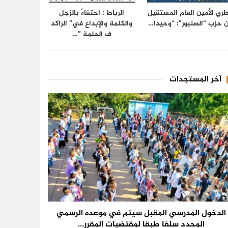
ري الأمين العام المستقيل
الرباط : احتفاءٌ بالزجل
 حزب “الصنبور”: “وحيدا…
والكلمة والإبداع في” الراكد
ف الحلمة ”…
آخر المستجدات
الدخول المدرسي المقبل سیتم في موعده الرسمي
المحدد سلفا طبقا لمقتضیات المقرر…