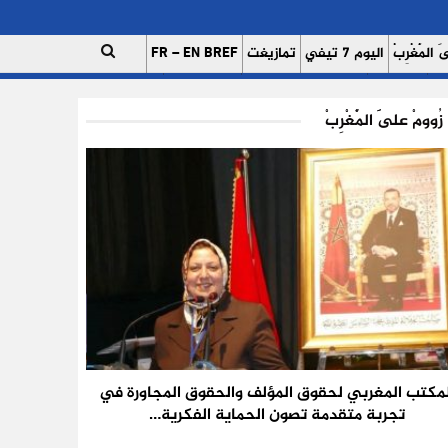
 الْمَغْرِبْ
اليوم 7 تيفي
تمازيغت
FR – EN BREF
ات
اتصل بنا
للإعلان على موقعنا
فريق العمل
زُوومْ عَلَى الْمَغْرِبْ
لمكتب المغربي لحقوق المؤلف والحقوق المجاورة في
تجربة متقدمة تصون الحماية الفكرية…