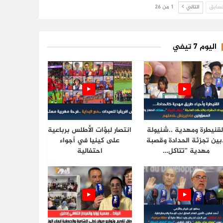
سابق
التالي
1 من 26
اليوم 7 تيفي
لقنيطرة ومهدية ..شنيولة
انتصار لبؤات الأطلس برباعية
.بين تجزئة الحدادة وقصبة
على كينيا في أجواء
مهدية “تتاكل…
احتفالية