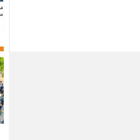
فط
من