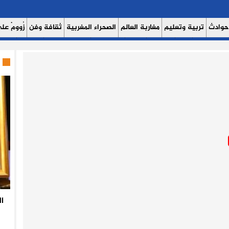
حوادث
تربية وتعليم
مغاربة العالم
الصحراء المغربية
ثقافة وفن
زُوومْ عَلَى
ث اليوم 7
حوار
روبورتاج
عدالة
كتاب وآراء
الصحة والبيئة
مشاهير
منوع
ا