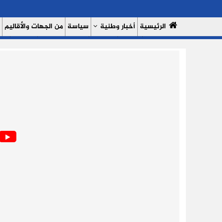
الرئيسية
أخبار وطنية
سياسة
من الجهات والأقاليم
مال وأعمال
سبورت
النساء 7
السوشيال ميديا
بروفايل
حدي
من نحن
سياسة الخصوصية