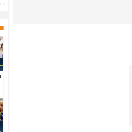
ال
ا
.