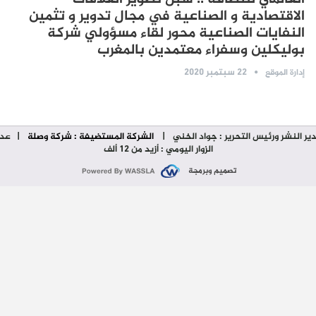
الاقتصادية و الصناعية في مجال تدوير و تثمين
النفايات الصناعية محور لقاء مسؤولي شركة
بوليكلين وسفراء معتمدين بالمغرب
22 سبتمبر 2020
إدارة الموقع
ير النشر ورئيس التحرير : جواد الخني
|
الشركة المستضيفة : شركة وصلة
| عدد
الزوار اليومي : أزيد من 12 ألف
تصميم وبرمجة