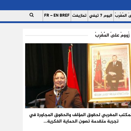
 الْمَغْرِبْ
اليوم 7 تيفي
تمازيغت
FR – EN BREF
ات
اتصل بنا
للإعلان على موقعنا
فريق العمل
زُوومْ عَلَى الْمَغْرِبْ
لمكتب المغربي لحقوق المؤلف والحقوق المجاورة في
تجربة متقدمة تصون الحماية الفكرية…