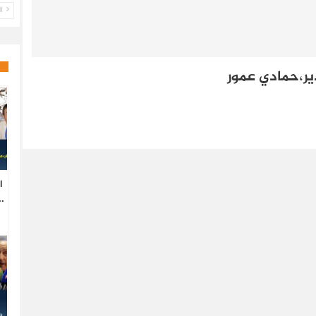
ال
ير،حمادي عمور
ا
.