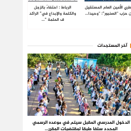
ري الأمين العام المستقيل
الرباط : احتفاءٌ بالزجل
 حزب “الصنبور”: “وحيدا…
والكلمة والإبداع في” الراكد
ف الحلمة ”…
آخر المستجدات
الدخول المدرسي المقبل سیتم في موعده الرسمي
المحدد سلفا طبقا لمقتضیات المقرر…