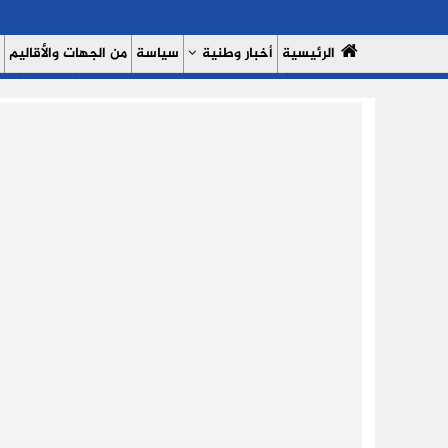
الرئيسية
أخبار وطنية
سياسة
من الجهات والأقاليم
مال وأعمال
سبورت
النساء 7
السوشيال ميديا
بروفايل
حدي
من نحن
سياسة الخصوصية