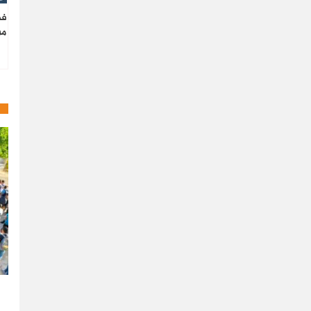
فط
من