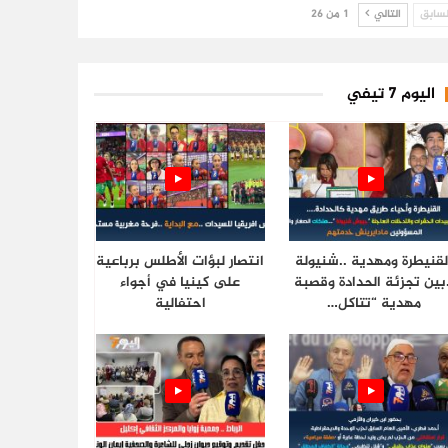
سابق
التالي
1 من 26
اليوم 7 تيفي
لقنيطرة ومهدية ..شنيولة
انتصار لبؤات الأطلس برباعية
.بين تجزئة الحدادة وقصبة
على كينيا في أجواء
مهدية “تتاكل…
احتفالية