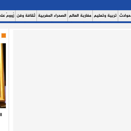
حوادث
تربية وتعليم
مغاربة العالم
الصحراء المغربية
ثقافة وفن
زُوومْ عَلَى
ث اليوم 7
حوار
روبورتاج
عدالة
كتاب وآراء
الصحة والبيئة
مشاهير
منوع
ا