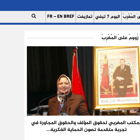
 الْمَغْرِبْ
اليوم 7 تيفي
تمازيغت
FR – EN BREF
ات
اتصل بنا
للإعلان على موقعنا
فريق العمل
زُوومْ عَلَى الْمَغْرِبْ
لمكتب المغربي لحقوق المؤلف والحقوق المجاورة في
تجربة متقدمة تصون الحماية الفكرية…