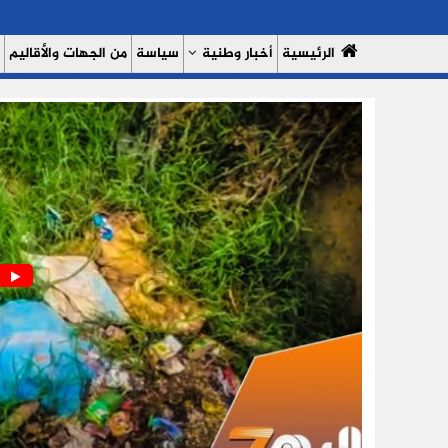
الرئيسية
أخبار وطنية
سياسة
من الجهات والأقاليم
مال وأعمال
سبورت
النساء 7
السوشيال ميديا
بروفايل
حدي
من نحن
سياسة الخصوصية