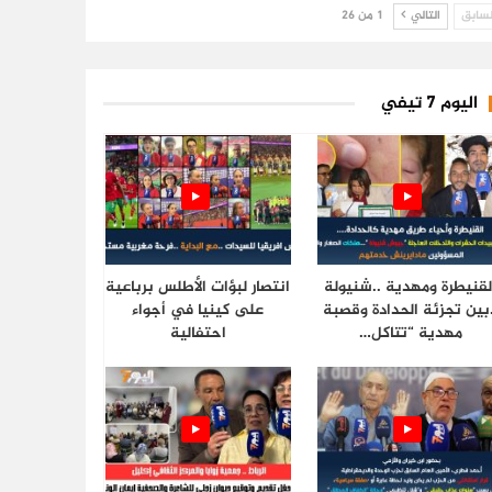
سابق
التالي
1 من 26
اليوم 7 تيفي
لقنيطرة ومهدية ..شنيولة
انتصار لبؤات الأطلس برباعية
.بين تجزئة الحدادة وقصبة
على كينيا في أجواء
مهدية “تتاكل…
احتفالية