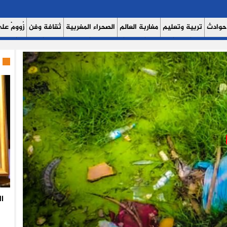
حوادث
تربية وتعليم
مغاربة العالم
الصحراء المغربية
ثقافة وفن
زُوومْ عَلَى
ث اليوم 7
حوار
روبورتاج
عدالة
كتاب وآراء
الصحة والبيئة
مشاهير
منوع
ا