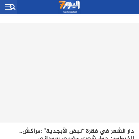
دار الشعر في فقرة “نبض الأبجدية” :مراكش..
الخرطوم: حوار شعري مغربي سوداني