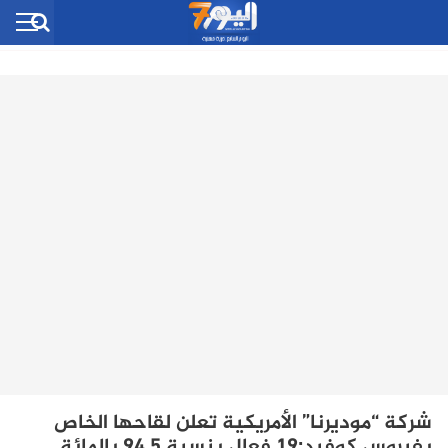
شركة “موديرنا” الأمريكية تعلن لقاحها الخاص
بفيروس كوفيد:19 فعال بنسبة 94,5 بالمائة.