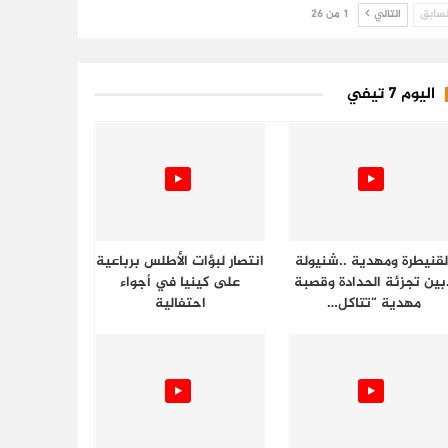
سابق
التالي
1 من 26
اليوم 7 تيفي
لقنيطرة ومهدية ..شنيولة
انتصار لبؤات الأطلس برباعية
.بين تجزئة الحدادة وقصبة
على كينيا في أجواء
مهدية “تتاكل…
احتفالية