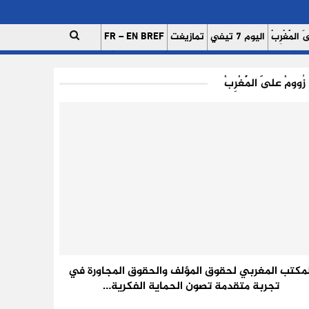
 الْمَغْرِبْ
اليوم 7 تيفي
تمازيغت
FR – EN BREF
ات
اتصل بنا
للإعلان على موقعنا
فريق العمل
زُوومْ عَلَى الْمَغْرِبْ
لمكتب المغربي لحقوق المؤلف والحقوق المجاورة في
تجربة متقدمة تصون الحماية الفكرية…