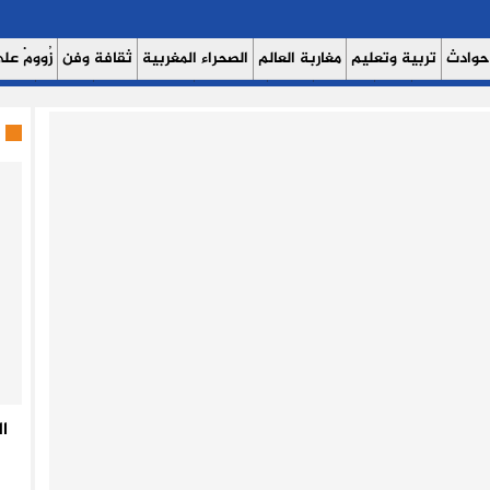
حوادث
تربية وتعليم
مغاربة العالم
الصحراء المغربية
ثقافة وفن
زُوومْ عَلَى
ث اليوم 7
حوار
روبورتاج
عدالة
كتاب وآراء
الصحة والبيئة
مشاهير
منوع
ا