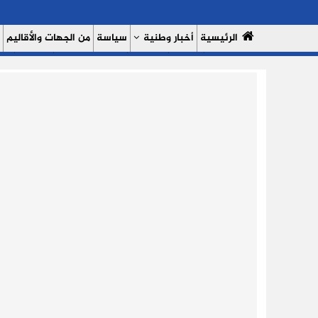
الرئيسية
أخبار وطنية
سياسة
من الجهات والأقاليم
مال وأعمال
سبورت
النساء 7
السوشيال ميديا
بروفايل
حدي
من نحن
سياسة الخصوصية