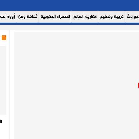
حوادث
تربية وتعليم
مغاربة العالم
الصحراء المغربية
ثقافة وفن
زُوومْ عَلَى
ث اليوم 7
حوار
روبورتاج
عدالة
كتاب وآراء
الصحة والبيئة
مشاهير
منوع
ا