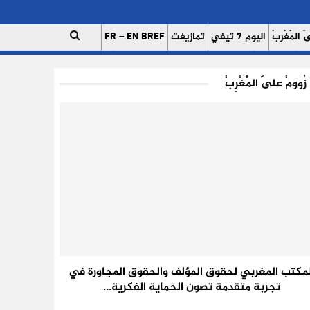
 الْمَغْرِبْ
اليوم 7 تيفي
تمازيغت
FR – EN BREF
ات
اتصل بنا
للإعلان على موقعنا
فريق العمل
زُوومْ عَلَى الْمَغْرِبْ
لمكتب المغربي لحقوق المؤلف والحقوق المجاورة في
تجربة متقدمة تصون الحماية الفكرية…