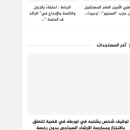
ري الأمين العام المستقيل
الرباط : احتفاءٌ بالزجل
 حزب “الصنبور”: “وحيدا…
والكلمة والإبداع في” الراكد
ف الحلمة ”…
آخر المستجدات
توقيف شخص يشتبه في تورطه في قضية تتعلق
بالابتزاز وممارسة الإرشاد السياحي بدون رخصة