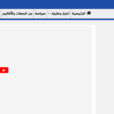
الرئيسية
أخبار وطنية
سياسة
من الجهات والأقاليم
مال وأعمال
سبورت
النساء 7
السوشيال ميديا
بروفايل
حدي
من نحن
سياسة الخصوصية