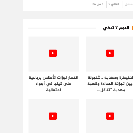
سابق
التالي
1 من 26
اليوم 7 تيفي
لقنيطرة ومهدية ..شنيولة
انتصار لبؤات الأطلس برباعية
.بين تجزئة الحدادة وقصبة
على كينيا في أجواء
مهدية “تتاكل…
احتفالية