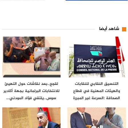
شاهد أيضا
التنسيق النقابي للنقابات
لقجع..بعد نقاشات حول التهيئ
والهيئات المهنية في قطاع
للانتخابات البرلمانية بجهة أكادير
الصحافة :السرعة غير المبررة
سوس..يلتقي فؤاد المودني…
التي…