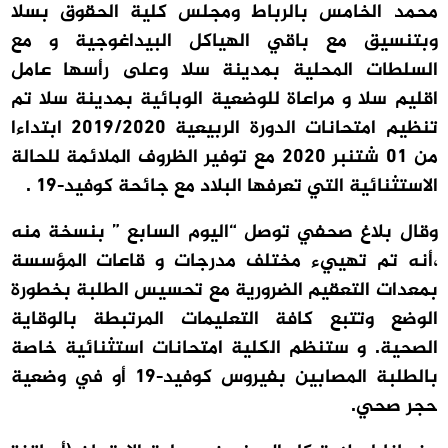
محمد الخامس بالرباط ومجلس كلية الحقوق بسلا
وبتنسيق مع باقي الهياكل البيداغوجية و مع
السلطات المحلية بمدينة سلا وعلى رأسها عامل
اقليم سلا و مراعاة للوضعية الوبائية بمدينة سلا تم
تنظيم امتحانات الدورة الربيعية 2019/2020 ابتداءا
من 01 شتنبر 2020 مع توفير الظروف الملائمة للحالة
الاستثنائية التي تعرفها البلاد مع جائحة كوفيد-19 .
وقال بلاغ صحفي توصل “اليوم السابع ” بنسخة منه
،أنه تم تهييء مختلف مدرجات و قاعات المؤسسة
بمعدات التعقيم الضرورية مع تحسيس الطلبة بخطورة
الوضع وتتبع كافة التعليمات المرتبطة بالوقاية
الصحية. و ستنظم الكلية امتحانات استثنائية خاصة
بالطلبة المصابين بفيروس كوفيد-19 أو في وضعية
حجر صحي.