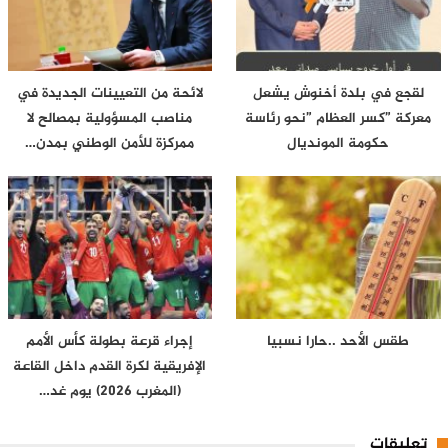
لقجع في بلدة أخنوش يشعل
لائحة من التعيينات الجديدة في
معركة ”كسر العظام ”نحو رئاسة
مناصب المسؤولية بمصالح لا
حكومة المونديال
ممركزة للأمن الوطني بمدن…
طقس الأحد ..حارا نسبيا
إجراء قرعة بطولة كأس الأمم
الإفريقية لكرة القدم داخل القاعة
(المغرب 2026) يوم غد…
تعليقات