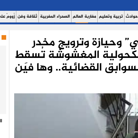
حوادث
تربية وتعليم
مغاربة العالم
الصحراء المغربية
ثقافة وفن
زُوومْ عَلَى
ث اليوم 7
حوار
روبورتاج
عدالة
كتاب وآراء
الصحة والبيئة
مشاهير
منوع
” وحيازة وترويج مخدر
لكحولية المغشوشة تُسقِط
وابق القضائية.. وها فين
ا