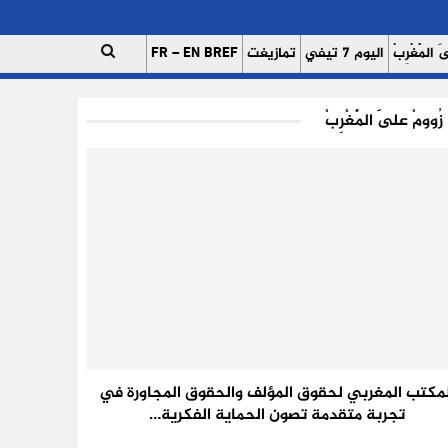
 الْمَغْرِبْ
اليوم 7 تيفي
تمازيغت
FR – EN BREF
ات
اتصل بنا
للإعلان على موقعنا
فريق العمل
زُوومْ عَلَى الْمَغْرِبْ
لمكتب المغربي لحقوق المؤلف والحقوق المجاورة في
تجربة متقدمة تصون الحماية الفكرية…