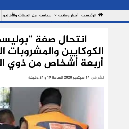
الرئيسية
أخبار وطنية
سياسة
من الجهات والأقاليم
مال وأعمال
سبورت
النساء 7
السوشيال ميديا
بروفايل
حدي
انتحال صفة “بوليسي
من نحن
سياسة الخصوصية
الكوكايين والمشروبات ا
أربعة أشخاص من ذوي الس
نشر في
14 سبتمبر 2020 الساعة 19 و 24 دقيقة