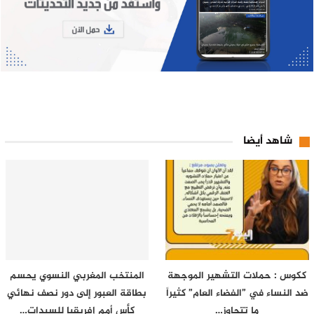
شاهد أيضا
ككوس : حملات التشهير الموجهة
المنتخب المغربي النسوي يحسم
ضد النساء في ”الفضاء العام” كثيراً
بطاقة العبور إلى دور نصف نهائي
ما تتجاوز…
كأس أمم إفريقيا للسيدات…