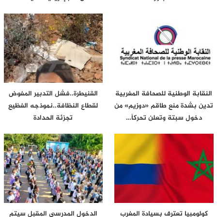
النقابة الوطنية للصحافة المغربية
القنيطرة..فشل التدبير المفوض
تدين بشدة منع طاقم «دوزيم» من
لقطاع النظافة..نموذجه الفظيع
دخول سبتة وتعلن تحركاً…
تجزئة الحدادة
كولومبيا تعترف بسيادة المغرب
الدخول المدرسي المقبل سیتم