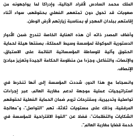
الملك محمد السادس لأفراد الجالية، وإدراكا لما يواجهونه من
صعوبات قد تحول دون تمتعهم الفعلي بحقوقهم، سواء أثناء
إقامتهم ببلدان المهجر أو بمناسبة زيارتهم لأرض الوطن.
وأضاف المصدر ذاته أن هذه العناية الخاصة تندرج ضمن الأدوار
الدستورية الموكولة لمؤسسة وسيط المملكة، بصفتها هيئة لحماية
الحقوق وآلية للوساطة المؤسساتية القائمة على الاستباق،
والإنصات، والتفاعل، وجزءا من منظومة الحكامة الجيدة وتعزيز مبادئ
الإنصاف.
وانسجاما مع هذا الدور، شددت المؤسسة إلى أنها تنخرط في
استراتيجيات عملية موجهة لدعم مغاربة العالم، عبر إجراءات
تواصلية وتدبيرية، ومقترحات تروم ضمان الحماية الفعلية لحقوقهم
المرفقية، وذلك على مستويات ثلاثة، تهم “التواصل”، و”معالجة
الشكايات والتظلمات”، فضلا عن “القوة الاقتراحية للمؤسسة في
خدمة قضايا مغاربة العالم”.