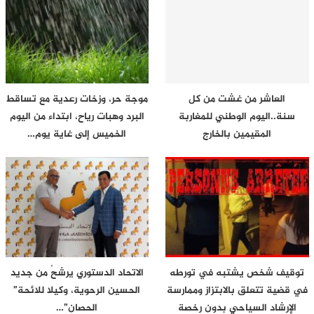
العاشر من غشت من كل
موجة حر، وزخات رعدية مع تساقط
سنة..اليوم الوطني للمغاربة
البرد وهبات رياح، ابتداء من اليوم
المقيمين بالخارج
الخميس إلى غاية يوم…
توقيف شخص يشتبه في تورطه
الاتحاد الدستوري يرشحُ من جديد
في قضية تتعلق بالابتزاز وممارسة
الحسين الرحوية، وكيلا للائحة”
الإرشاد السياحي بدون رخصة
الحصان”…