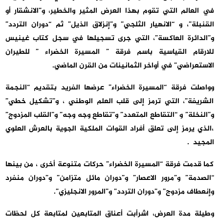
في العالم التي تقوم بهذا العرض المثير والخطير، و”الانشقار أو
القنبلة”، و “الانهيار الثلجي” و”إنزلاق الذيل” ثم “دوران التردد”
و”الدائرة العاكسة”، التي جرى تسجيلها في سجل كتاب غينيس
للارقام القياسية باسم فرقة ” المسيرة الخضراء ” للطيران
الاستعراضي” في أواخر الثمانينات من القرن الماضي.
وواصلت فرقة “المسيرة الخضراء” عرضها الفريد بتقديم “النجمة
الشريفة”، التي ترمز إلى قلب العلم الوطني ، و”تشكيل خطي”
و”النخلة” و “التقاطع المتعدد” و”تقاطع وجه وجه” و”القلب المزدوج”
،الذي يرمز إلى تعلق أفراد القوات الملكية الجوية بالعرش العلوي
المجيد .
كما قدمت فرقة “المسيرة الخضراء” حركات متنوعة أخرى ، من بينها
“الصدمة” و”مرور الاعصار” و”دوران مائل متزامن” و”دوران منفرد
وإنعطاف مزدوج” و”دوران التردد” و”المرور الانجليزي”.
وطيلة مدة العرض، اشرأبت أعناق المتابعين لمتابعة كل لحظات