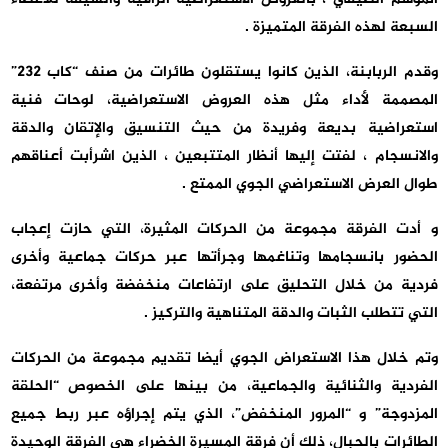
السبعة لهذه الفرقة المتميزة .
وقدم الربابنة، الذين كانوا يستقلون طائرات من صنف “كاب 232”
المصممة لأداء مثل هذه العروض الاستعراضية، لوحات فنية
استعراضية بديعة وفريدة من حيث التنسيق والإتقان والدقة
والانسجام ، لفتت إليها أنظار المتتبعين ، الذين اشرأبت أعناقهم
طوال العرض الاستعراضي الجوي الممتع .
و أدت الفرقة مجموعة من الحركات المثيرة، التي حازت إعجاب
الحضور بانسجامها وتناغمها وجرأتها عبر حركات جماعية وأخرى
فردية من خلال التحليق على ارتفاعات منخفضة وأخرى مرتفعة،
التي تتطلب الثبات والدقة المتناهية والتركيز .
وتم خلال هذا الاستعراض الجوي أيضا تقديم مجموعة من الحركات
الفردية والثنائية والجماعية، من بينها على الخصوص “الحلقة
المزدوجة” و “المرور المنخفض”، الذي يتم إجراؤه عبر ربط جميع
الطائرات بالحبال، ذلك أن فرقة المسيرة الخضراء هي الفرقة الوحيدة