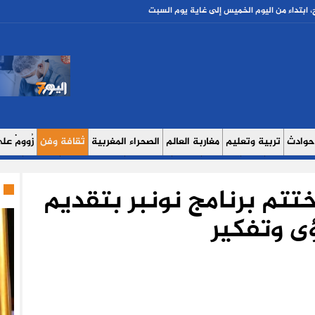
، ابتداء من اليوم الخميس إلى غاية يوم السبت
حوادث
تربية وتعليم
مغاربة العالم
الصحراء المغربية
ثقافة وفن
زُوومْ عَلَى
ث اليوم 7
حوار
روبورتاج
عدالة
كتاب وآراء
الصحة والبيئة
مشاهير
منوع
تم برنامج نونبر بتقديم
ى وتفكير