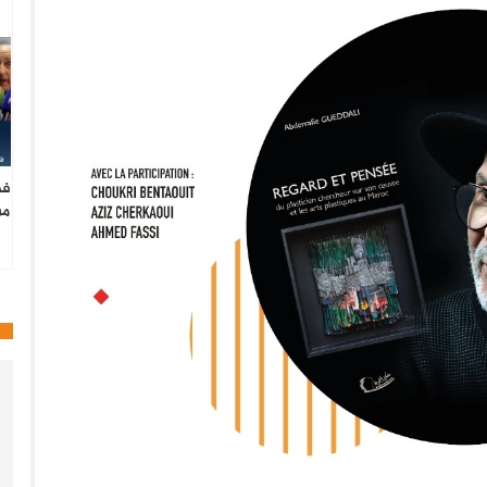
فط
من