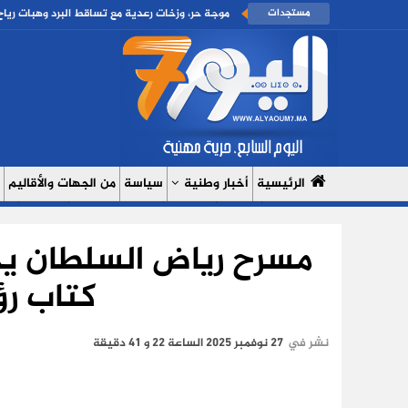
مستجدات
موجة حر، وزخات رعدية مع تساقط البرد وهبات رياح
الرئيسية
أخبار وطنية
سياسة
من الجهات والأقاليم
مال وأعمال
سبورت
النساء 7
السوشيال ميديا
بروفايل
حدي
مسرح رياض السلطان يخت
من نحن
سياسة الخصوصية
كتاب رؤ
نشر في
27 نوفمبر 2025 الساعة 22 و 41 دقيقة