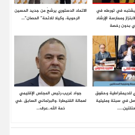
شتبه في تورطه في
الاتحاد الدستوري يرشحُ من جديد الحسين
بتزاز وممارسة الإرشاد
الرحوية، وكيلا للائحة” الحصان”…
ي بدون رخصة
ي للديمقراطية وحقوق
جواد غريب،رئيس المجلس الإقليمي
حصل في سبتة ومليلية
لعمالة القنيطرة ،والبرلماني السابق ،في
حتلتين..…
ذمة الله..عرفَ…