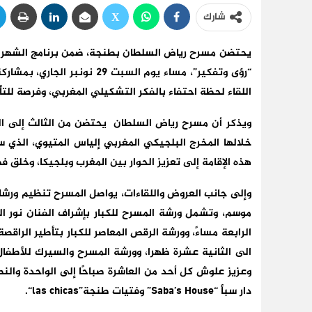
شارك
يحتضن مسرح رياض السلطان بطنجة، ضمن برنامج الشهر نونب
“رؤى وتفكير”،
مساء يوم
السبت 29 نونبر الجاري،
بمشاركة
اللقاء لحظة احتفاء بالفكر التشكيلي المغربي، وفرصة للتأ
ويذكر أن مسرح رياض السلطان يحتضن
من الثالث إلى ا
خلالها
المخرج البلجيكي المغربي إلياس المتيوي
، الذي 
هذه الإقامة إلى تعزيز الحوار بين المغرب وبلجيكا، وخلق ف
وإلى جانب العروض واللقاءات، يواصل المسرح تنظيم
ورشا
موسم، وتشمل
ورشة المسرح للكبار بإشراف الفنان نور ال
الرابعة مساءً
،
وورشة الرقص المعاصر للكبار بتأطير الراقصة
الى الثانية عشرة ظهرا
،
وورشة المسرح والسيرك للأطفال 
وعزيز علوش كل أحد من العاشرة صباحًا إلى الواحدة والنصف
دار سبأ “
Saba’s House
” وفتيات طنجة”
las chicas
“
.