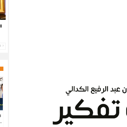
ا
ال
ا
.