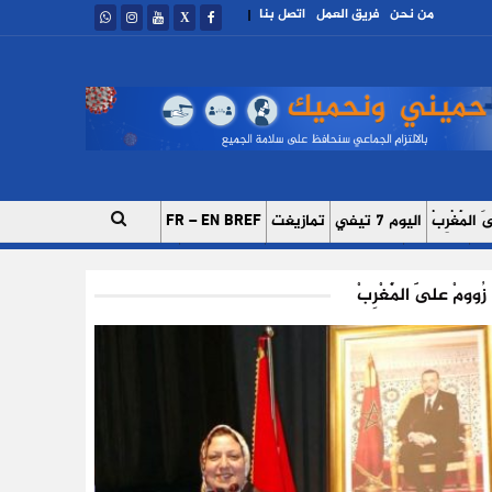
من نحن
فريق العمل
اتصل بنا
|
 الْمَغْرِبْ
اليوم 7 تيفي
تمازيغت
FR – EN BREF
ات
اتصل بنا
للإعلان على موقعنا
فريق العمل
زُوومْ عَلَى الْمَغْرِبْ