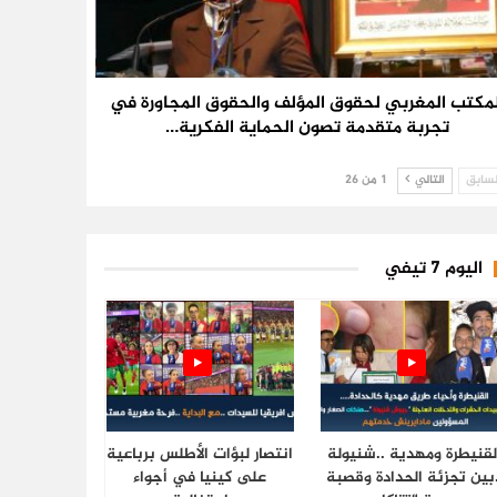
لمكتب المغربي لحقوق المؤلف والحقوق المجاورة في
تجربة متقدمة تصون الحماية الفكرية…
سابق
التالي
1 من 26
اليوم 7 تيفي
لقنيطرة ومهدية ..شنيولة
انتصار لبؤات الأطلس برباعية
.بين تجزئة الحدادة وقصبة
على كينيا في أجواء