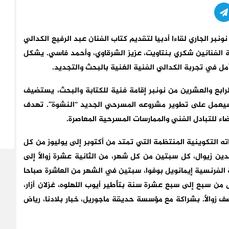
ر الجاري لقاءا أدبيا لتقديم كتاب الفنان
عبد الرفيع الكدالي
 الفنانين
شكري بنتاويت، عزيز الشرقاوي، وأحمد فاسي.
يشكل
مل في تجربة الكدالي الفنية الغنية بالبحث والتجديد.
لرابع والعشرين من نونبر إقامة فنية للكتابة والبحث
، يستضيف
سيعمل على تطوير مشروعه المسرحي الجديد “
النشوة”
. تهدف
ضاء للتبادل الفني والممارسات المسرحية المعاصرة.
ته التكوينية المنتظمة
التي تمتد
من أكتوبر إلى يوليوز
من كل
دين زيوال
،
كل سبتين من كل شهر، من الثانية عشرة زوالًا إلى
 الفرنسية إيمانويل بوفوا،
سبتين
في الشهر من العاشرة صباحا
من سبع إلى سبع عشرة سنة بتأطير أيوب اللهلوه، غزلان أزار،
 زوالًا
.
بشراكة مع مؤسسة حديقة ماجوريل، خبار بلادنا، رياض