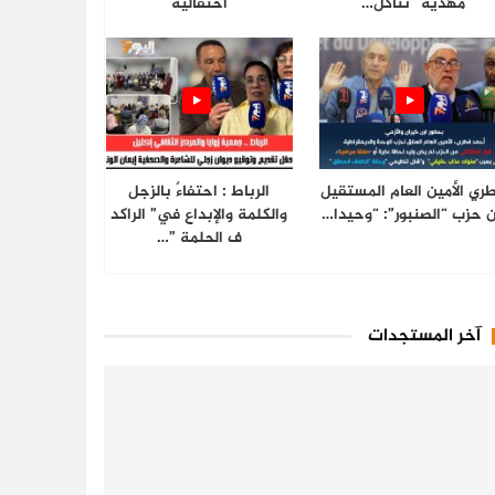
مهدية “تتاكل…
احتفالية
ري الأمين العام المستقيل
الرباط : احتفاءٌ بالزجل
 حزب “الصنبور”: “وحيدا…
والكلمة والإبداع في” الراكد
ف الحلمة ”…
آخر المستجدات