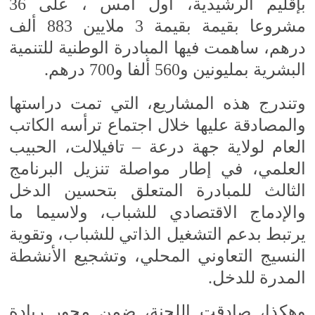
بإقليم الرشيدية، أول أمس ، على 36
مشروعا بقيمة بقيمة 3 ملايين 883 ألف
درهم، ساهمت فيها المبادرة الوطنية للتنمية
البشرية بمليونين و560 ألفا و700 درهم.
وتندرج هذه المشاريع، التي تمت دراستها
والمصادقة عليها خلال اجتماع ترأسه الكاتب
العام لولاية جهة درعة – تافيلالت، الحبيب
العلمي، في إطار مواصلة تنزيل البرنامج
الثالث للمبادرة المتعلق بتحسين الدخل
والإدماج الاقتصادي للشباب، ولاسيما ما
يرتبط بدعم التشغيل الذاتي للشباب، وتقوية
النسيج التعاوني المحلي، وتشجيع الأنشطة
المدرة للدخل.
وهكذا، صادقت اللجنة، ضمن محور ريادة