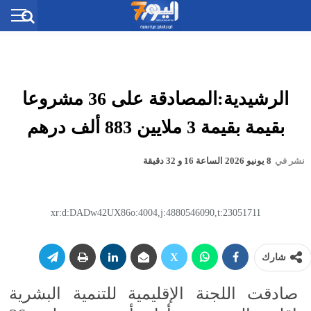
الرشيدية:المصادقة على 36 مشروعا
بقيمة بقيمة 3 ملايين 883 ألف درهم
نشر في
8 يونيو 2026 الساعة 16 و 32 دقيقة
xr:d:DADw42UX86o:4004,j:4880546090,t:23051711
شارك
صادقت اللجنة الإقليمية للتنمية البشرية