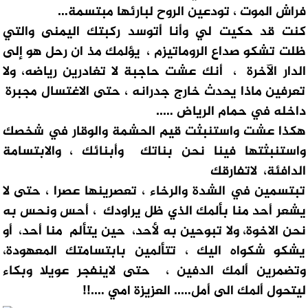
فراش الموت ، تودعين الروح لبارئها مبتسمة…
كنت قد حكيت لي وأنا أتوسد ركبتك اليمنى والتي
ظلت تشكو صداع الروماتيزم ، يؤلمك مذ ان رحل هو إلى
الدار الآخرة ، أنك عشت حاجبة لا تغادرين رياضه، ولا
تعرفين ماذا يحدث خارج جدرانه ، حتى الاغتسال مجبرة
داخله في حمام الرياض …..
هكذا عشت واستنبثت قيم الحشمة والوقار في شخصك
واستنبثتها فينا نحن بناتك وأبنائك ، والابتسامة
الدافئة، لاتفارقك
تبتسمين في الشدة والرخاء ، تعصرينها عصرا ، حتى لا
يشعر أحد منا بألمك الذي ظل يراودك ، أحس ونحس به
نحن الاخوة، ولا تبوحين به لأحد، حين يتألم منا أحد، أو
يشكو شكواه اليك ، تتألمين بابتسامتك المعهودة،
وتضمرين ألمك الدفين ، حتى لاينفجر عويلا وبكاء
ليتحول ألمك الى أمل….. العزيزة امي ….!!