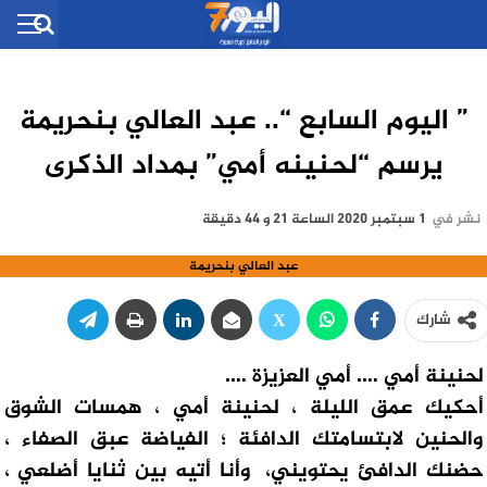
” اليوم السابع “.. عبد العالي بنحريمة
يرسم “لحنينه أمي” بمداد الذكرى
نشر في
1 سبتمبر 2020 الساعة 21 و 44 دقيقة
عبد العالي بنحريمة
شارك
لحنينة أمي …. أمي العزيزة ….
أحكيك عمق الليلة ، لحنينة أمي ، همسات الشوق
والحنين لابتسامتك الدافئة ؛ الفياضة عبق الصفاء ،
حضنك الدافئ يحتويني، وأنا أتيه بين ثنايا أضلعي ،