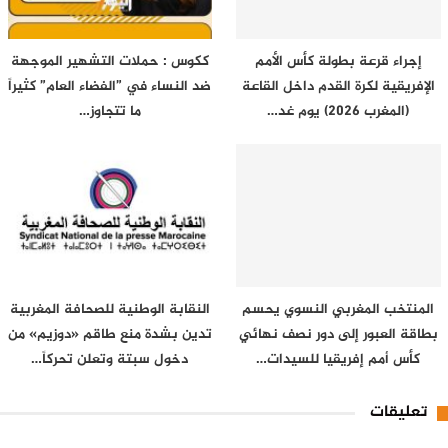
إجراء قرعة بطولة كأس الأمم
ككوس : حملات التشهير الموجهة
الإفريقية لكرة القدم داخل القاعة
ضد النساء في ”الفضاء العام” كثيراً
(المغرب 2026) يوم غد…
ما تتجاوز…
المنتخب المغربي النسوي يحسم
النقابة الوطنية للصحافة المغربية
بطاقة العبور إلى دور نصف نهائي
تدين بشدة منع طاقم «دوزيم» من
كأس أمم إفريقيا للسيدات…
دخول سبتة وتعلن تحركاً…
تعليقات