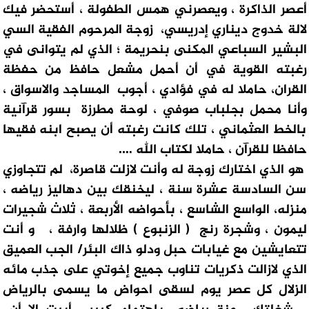
أعصر الذاكرة ، ويعصرني همس الطفولة ، أستحضر فيك
لالة خدوج ديناري إدريسي، زوجة المرحوم الفقية السي
البشير السباعي المكنى بنحريمة ؛ الذي لم يتوانى في
رغبته القوية في أن أحمل مشعل حافظ من حفظة
القران، حاملا له في فؤادي ، أجوب المساجد والاسواق ،
وأنا محمل بجلباب صوفي ، لوحة مطرزة بسور قرآنية
بالخط العثماني ، تلك كانت رغبته أن يصبح ابنه فقيها
حافظا للقرآن ، حاملا لكتاب الله ….
هو الذي اختارك زوجة له وأنت لازلت قاصرة، لم تتجاوزي
سن السادسة عشرة سنة ، ليخنقك بين دهاليز رياضه ،
منزله، الواسع الشاسع ، بأحواضه الأربعة ، ثلاث شجيرات
ليمون ، وشجرة رنج ( الزنبوع ) ظلالها وارفة ، و أنت
تتعايشين مع غيابات حبل ودلو ذاك البئر/ الجب العميق
الذي لازالت ذكريات تناوب جميع إخوتي على جذب مائه
الزلال كل عصر يوم لسقى احواض ما يسمى بالرياض