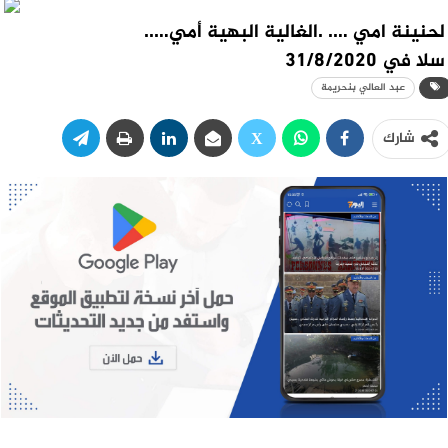
لحنينة امي …. .الغالية البهية أمي…..
سلا في 31/8/2020
عبد العالي بنحريمة
شارك