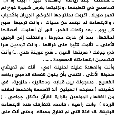
….شغلتك جنة رياضه باهتمام كبير ، أبيت إلا أن
تساهمي في تلطيفها ، وتزكيتها بغرس شجيرة خوخ لم
تعمر طويلا ، اكرمت بمنتوجها الخوخي الجيران والأحباب
، والابتسامة لم تبتعد عن محياك ، وانت ترعيها صبح
كل يوم ، بعد ركعات الفجر، الى أن أسلمت أغصانها
لخالقها، بعد ان خارت جذورها ، وانتقلت إلى الرفيق
الأعلى…. تألمت كثيرا على فراقها ، وانت ترددين سرا
في جوفك ( ضربتها العين .. شي عوينة هذي …) وأنت
تبتسمين ابتسامتك المعهودة …….
وأنت والعهدة عليك لحنينة امي، أنك لم تعيشي
طفولة الأنثى ، اكتفى بأن يكون قفصك الذهبي رياضه
الفسيح ، مسجونة بين قبابه ودهاليزه ، منزوية، في
كشينته ( مطبخه ) تهيئين ألذ الاطعمة وافخمها لخلانه
من الفقهاء المولعين بقراءة القرآن بشكل جماعي ، (
الزردة ) وانت راضية ، قانعة، لاتفارقك هذه الابتسامة
الرقيقة ،الدافئة التي لم تفارق محياك، وحتى أنت على