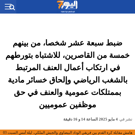
ضبط سبعة عشر شخصا، من بينهم
خمسة من القاصرين، للاشتباه بتورطهم
في ارتكاب أعمال العنف المرتبط
بالشغب الرياضي وإلحاق خسائر مادية
بممتلكات عمومية والعنف في حق
موظفين عموميين
نشر في
4 مايو 2025 الساعة 14 و 16 دقيقة
هامش مقابلة كرة القدم بين فريقي الوداد البيضاوي والجيش الملكي، ليلة أمس السبت 03