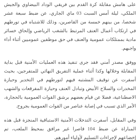
على هامش مقابلة كرة القدم بين فريقي الوداد البيضاوي والجيش
الملكي، ليلة أمس السبت 03 ماي الجاري، عن ضبط سبعة عشر
شخصا، من بينهم خمسة من القاصرين، وذلك للاشتباه في تورطهم
في ارتكاب أعمال العنف المرتبط بالشغب الرياضي وإلحاق خسائر
مادية بممتلكات عمومية والعنف في حق موظفين عموميين أثناء أداء
واجبهم.
ووفق مصدر أمني فقد جرى تنفيذ هذه العمليات الأمنية قبل بداية
المقابلة وخلالها وكذا أثناء عملية التفريق النهائي للمتفرجين، بحيث
أسفرت عن توقيف المشتبه فيهم لتورطهم في التخدير وحيازة
المخدرات والسلاح الأبيض وتبادل العنف وحيازة المفرقعات والشهب
الاصطناعية، فضلا عن قيام بعضهم برشق القوات العمومية بالحجارة،
الأمر الذي تسبب في إصابة عناصر من القوات العمومية بجروح.
وفي المقابل، أسفرت التدخلات الأمنية الاستباقية المنجزة قبل هذه
المباراة عن ضبط 104 قاصرا غير مرافق بمحيط الملعب، تم
إخضاعهم لإجراءات التسليم لأولياء أمورهم.