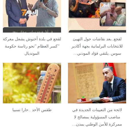
لقجع..بعد نقاشات حول التهيئ
لقجع في بلدة أخنوش يشعل معركة
للانتخابات البرلمانية بجهة أكادير
”كسر العظام ”نحو رئاسة حكومة
سوس..يلتقي فؤاد المودني…
المونديال
لائحة من التعيينات الجديدة في
طقس الأحد ..حارا نسبيا
مناصب المسؤولية بمصالح لا
ممركزة للأمن الوطني بمدن…