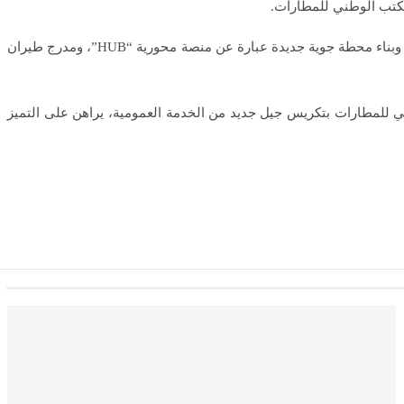
لمكتب الوطني للمطارات.
وأفاد بلاغ لرئاسة الحكومة أنه بموجب هذا التعاقد ذي الطابع الاستراتيجي، سيتم تطوير الطاقة الاستيعابية لمطارات مراكش وأكادير وطنجة وفاس، وبناء محطة جوية جديدة عبارة عن منصة محورية “HUB”، ومدرج طيران
ب الوطني للمطارات بتكريس جيل جديد من الخدمة العمومية، يراهن على التميز