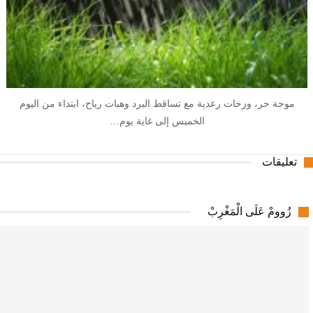
موجة حر، وزخات رعدية مع تساقط البرد وهبات رياح، ابتداء من اليوم
الخميس إلى غاية يوم…
تعليقات
زُوومْ عَلَى الْمَغْرِبْ