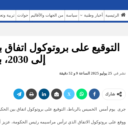
الرئيسية
أخبار وطنية
سياسة
من الجهات والأقاليم
حوادث
تربية وتع
السوشيال ميديا
بروفايل
حديث اليوم 7
حوار
روبورتاج
عدالة
كتاب وآراء
إلى 2030، بقيمة استثمارية إجمالية تبلغ 38 مليار درهم
نشر في
25 يوليو 2025 الساعة 9 و 52 دقيقة
شارك
جرى يوم أمس الخميس بالرباط، التوقيع على بروتوكول اتفاق بين الحكومة والمكتب الوطني للمطارات، يمتد من
ووقع على بروتوكول الاتفاق الذي ترأس مراسيمه رئيس الحكومة، عزيز أخن