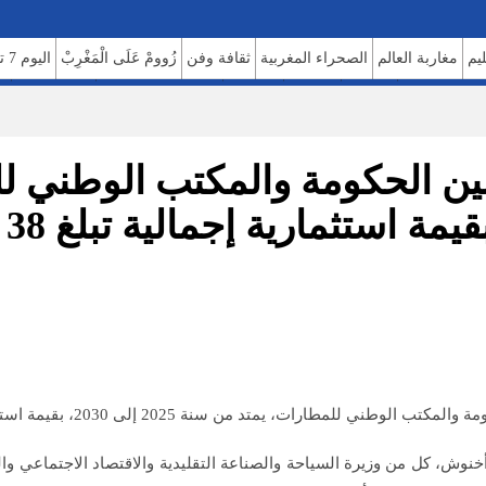
ليم
مغاربة العالم
الصحراء المغربية
ثقافة وفن
زُوومْ عَلَى الْمَغْرِبْ
اليوم 7 تيفي
الصحة والبيئة
مشاهير
منوعات
اتصل بنا
للإعلان على موقعنا
فريق العمل
م
 سنة 2025 إلى 2030، بقيمة استثمارية إجمالية تبلغ 38 مليار درهم.
وش، كل من وزيرة السياحة والصناعة التقليدية والاقتصاد الاجتماعي والتض