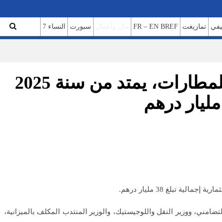
تمازيغت
FR – EN BREF
مال وأعمال
سبورت
النساء 7
ن نحن
سياسة الخصوصية
التوقيع على بروتوكول اتفاق بين الحكومة والمكتب الوطني للمطارات، يمتد من سنة 2025
امني، ووزير النقل واللوجيستيك، والوزير المنتدب المكلف بالميزانية،