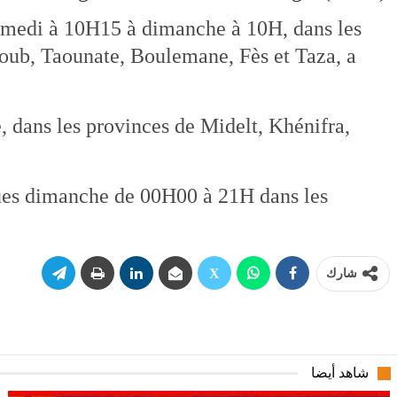
samedi à 10H15 à dimanche à 10H, dans les
oub, Taounate, Boulemane, Fès et Taza, a
, dans les provinces de Midelt, Khénifra,
vues dimanche de 00H00 à 21H dans les
شارك
شاهد أيضا