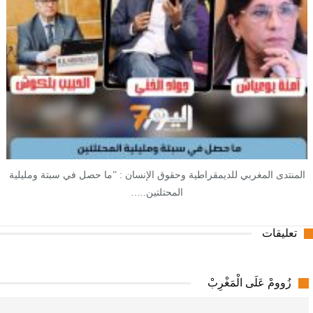
المنتدى المغربي للديمقراطية وحقوق الإنسان : ”ما حصل في سبتة ومليلية
المحتلتين..…
تعليقات
زُوومْ عَلَى الْمَغْرِبْ