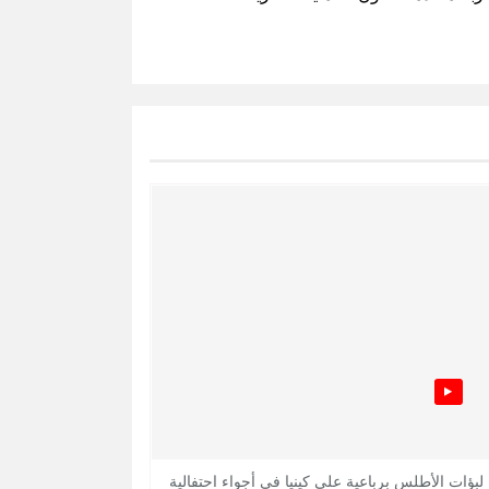
 لبؤات الأطلس برباعية على كينيا في أجواء احتفالية