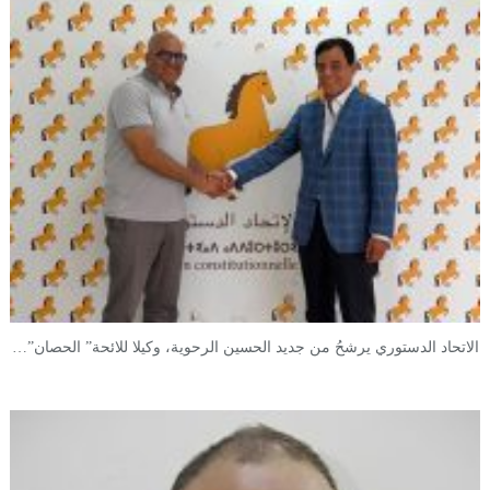
الاتحاد الدستوري يرشحُ من جديد الحسين الرحوية، وكيلا للائحة” الحصان”…