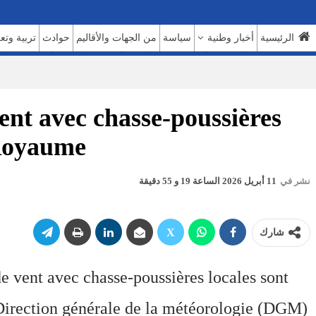
الرئيسية
أخبار وطنية
سياسة
من الجهات والأقاليم
حوادث
تربية وتع
السوشيال ميديا
بروفايل
حديث اليوم 7
حوار
روبورتاج
عدالة
كتاب وآراء
vent avec chasse-poussières
 Royaume
نشر في
11 أبريل 2026 الساعة 19 و 55 دقيقة
شارك
de vent avec chasse-poussières locales sont
Direction générale de la météorologie (DGM).