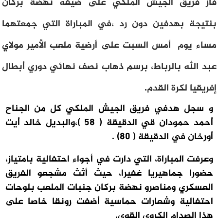
فاز فريق الجيش الملكي على ضيفه نهضة بركان
بنتيجة بهدفين دون رد ،في المباراة التي جمعتهما
مساء يوم أمس السبت على أرضية ملعب الأمير مولاي
عبد الله بالرباط، برسم ذهاب نصف نهائي دوري أبطال
إفريقيا لكرة القدم.
و سجل هدفي فريق الجيش الملكي كل من الجناح
أحمد حمودان قي الدقيقة ( 58 )،والبديل خالد أيت
أورخان في الدقيقة ( 80) .
وعرفت المباراة، التي دارت في أجواء احتفالية بامتياز،
حضورا جماهيريا غفيرا، حيث أثث مشجعو الفريق
العسكري ومناصرو نهضة بركان جنبات الملعب بلوحات
احتفالية وشعارات حماسية أضفت رونقا خاصا على
هذا الصدام الكروي القوي.