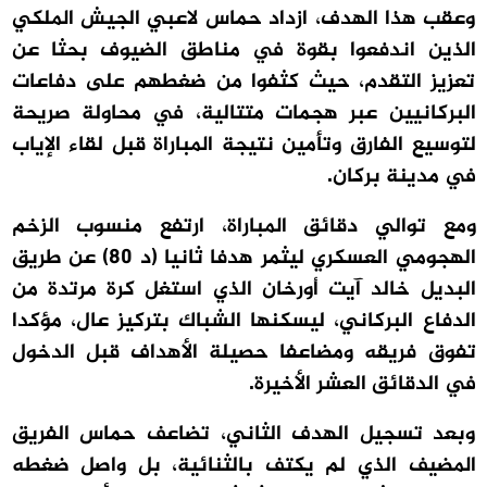
وعقب هذا الهدف، ازداد حماس لاعبي الجيش الملكي
الذين اندفعوا بقوة في مناطق الضيوف بحثا عن
تعزيز التقدم، حيث كثفوا من ضغطهم على دفاعات
البركانيين عبر هجمات متتالية، في محاولة صريحة
لتوسيع الفارق وتأمين نتيجة المباراة قبل لقاء الإياب
في مدينة بركان.
ومع توالي دقائق المباراة، ارتفع منسوب الزخم
الهجومي العسكري ليثمر هدفا ثانيا (د 80) عن طريق
البديل خالد آيت أورخان الذي استغل كرة مرتدة من
الدفاع البركاني، ليسكنها الشباك بتركيز عال، مؤكدا
تفوق فريقه ومضاعفا حصيلة الأهداف قبل الدخول
في الدقائق العشر الأخيرة.
وبعد تسجيل الهدف الثاني، تضاعف حماس الفريق
المضيف الذي لم يكتف بالثنائية، بل واصل ضغطه