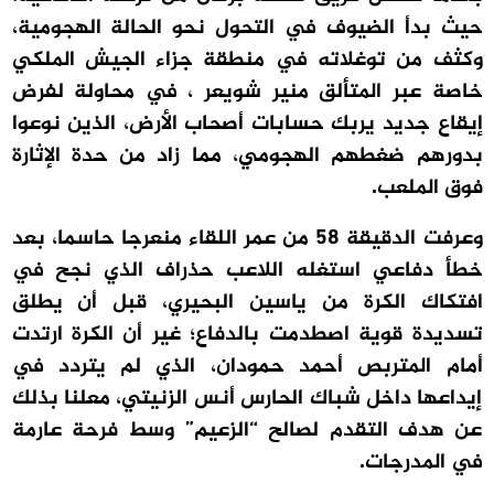
حيث بدأ الضيوف في التحول نحو الحالة الهجومية،
وكثف من توغلاته في منطقة جزاء الجيش الملكي
خاصة عبر المتألق منير شويعر ، في محاولة لفرض
إيقاع جديد يربك حسابات أصحاب الأرض، الذين نوعوا
بدورهم ضغطهم الهجومي، مما زاد من حدة الإثارة
فوق الملعب.
وعرفت الدقيقة 58 من عمر اللقاء منعرجا حاسما، بعد
خطأ دفاعي استغله اللاعب حذراف الذي نجح في
افتكاك الكرة من ياسين البحيري، قبل أن يطلق
تسديدة قوية اصطدمت بالدفاع؛ غير أن الكرة ارتدت
أمام المتربص أحمد حمودان، الذي لم يتردد في
إيداعها داخل شباك الحارس أنس الزنيتي، معلنا بذلك
عن هدف التقدم لصالح “الزعيم” وسط فرحة عارمة
في المدرجات.