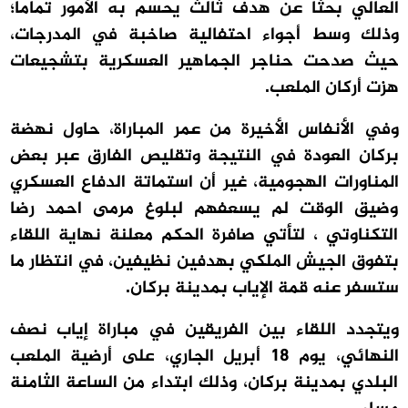
العالي بحثا عن هدف ثالث يحسم به الأمور تماما؛
وذلك وسط أجواء احتفالية صاخبة في المدرجات،
حيث صدحت حناجر الجماهير العسكرية بتشجيعات
هزت أركان الملعب.
وفي الأنفاس الأخيرة من عمر المباراة، حاول نهضة
بركان العودة في النتيجة وتقليص الفارق عبر بعض
المناورات الهجومية، غير أن استماتة الدفاع العسكري
وضيق الوقت لم يسعفهم لبلوغ مرمى احمد رضا
التكناوتي ، لتأتي صافرة الحكم معلنة نهاية اللقاء
بتفوق الجيش الملكي بهدفين نظيفين، في انتظار ما
ستسفر عنه قمة الإياب بمدينة بركان.
ويتجدد اللقاء بين الفريقين في مباراة إياب نصف
النهائي، يوم 18 أبريل الجاري، على أرضية الملعب
البلدي بمدينة بركان، وذلك ابتداء من الساعة الثامنة