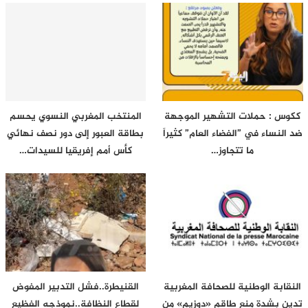
ككوس : حملات التشهير الموجهة
المنتخب المغربي النسوي يحسم
ضد النساء في ”الفضاء العام” كثيراً
بطاقة العبور إلى دور نصف نهائي
ما تتجاوز…
كأس أمم إفريقيا للسيدات…
النقابة الوطنية للصحافة المغربية
القنيطرة..فشل التدبير المفوض
تدين بشدة منع طاقم «دوزيم» من
لقطاع النظافة..نموذجه الفظيع