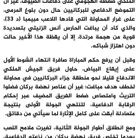
الملكي ضغطه الهجومي على دفاعات الضيوف، غير أن
التموضع الدفاعي للبركانيين حال دون بلوغ المرمى،
على غرار المحاولة التي قادها اللاعب مبيمبا (د 33)،
والذي كاد أن يباغت الحارس أنس الزنيتي بتسديدة
قوية من هجمة مرتدة، إلا أن يقظة هذا الأخير حالت
دون اهتزاز شباكه.
وقبل أن يرفع حكم المباراة صافرة انتهاء الشوط الأول
على إيقاع البياض، حاول فريق الجيش الملكي
الاندفاع قليلا نحو منطقة جزاء البركانيين في محاولة
لخطف هدف مباغت؛ غير أن عناصر نهضة بركان فضلوا
التريث وامتصاص ضغط الفريق المضيف عبر إحكام
الرقابة الدفاعية، لتنتهي الجولة الأولى بنتيجة
متعادلة أبقت على كامل الإثارة لما سيأتي من دقائق.
ومع انطلاق أطوار الجولة الثانية، تغيرت ملامح اللعب
بعدما تخلص فريق نهضة بركان من نزعته الدفاعية،