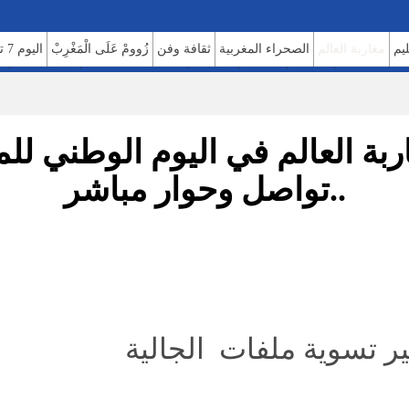
ليم
مغاربة العالم
الصحراء المغربية
ثقافة وفن
زُوومْ عَلَى الْمَغْرِبْ
اليوم 7 تيفي
الصحة والبيئة
مشاهير
منوعات
اتصل بنا
للإعلان على موقعنا
فريق العمل
م
بة العالم في اليوم الوطني لل
..تواصل وحوار مباشر
ر تسوية ملفات الجالية