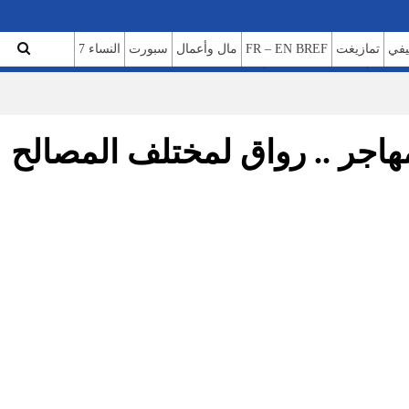
تمازيغت
FR – EN BREF
مال وأعمال
سبورت
النساء 7
ن نحن
سياسة الخصوصية
مهاجر .. رواق لمختلف المصالح