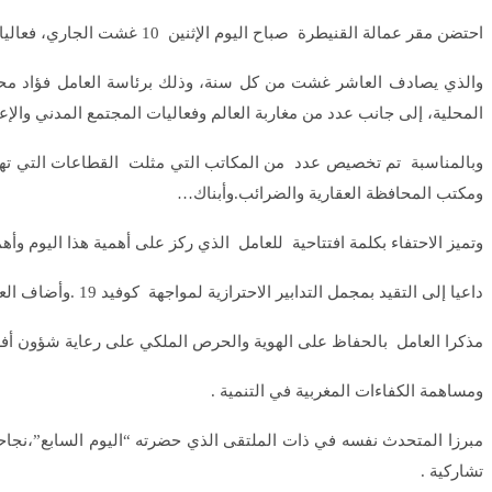
احتضن مقر عمالة القنيطرة صباح اليوم الإثنين 10 غشت الجاري، فعاليات الاحتفال باليوم الوطني للمهاجر المنظم تحت شعار “من أجل تعزيز مساهمة المغاربة المقيمين بالخارج في الأوراش التنموية الوطنية”.
والذي يصادف العاشر غشت من كل سنة، وذلك برئاسة العامل فؤاد محم
المحلية، إلى جانب عدد من مغاربة العالم وفعاليات المجتمع المدني والإعل
وبالمناسبة تم تخصيص عدد من المكاتب التي مثلت القطاعات التي تهتم ب
ومكتب المحافظة العقارية والضرائب.وأبناك…
وتميز الاحتفاء بكلمة افتتاحية للعامل الذي ركز على أهمية هذا اليوم وأهمي
داعيا إلى التقيد بمجمل التدابير الاحترازية لمواجهة كوفيد 19 .وأضاف العامل في كلمته “مناسبة لاستعراض المنجز والأوراش التنموية والاطلاع على الحاجيات. ”
مذكرا العامل بالحفاظ على الهوية والحرص الملكي على رعاية شؤون أفرا
ومساهمة الكفاءات المغربية في التنمية .
مبرزا المتحدث نفسه في ذات الملتقى الذي حضرته “اليوم السابع”،نجا
تشاركية .