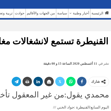
الرئيسية
أخبار وطنية
سياسة
من الجهات والأقاليم
حوادث
تربية وتع
السوشيال ميديا
بروفايل
حديث اليوم 7
حوار
روبورتاج
عدالة
كتاب وآراء
القنيطرة تستمع لانشغالات مغار
نشر في
11 أغسطس 2020 الساعة 15 و 00 دقيقة
شارك
محمدي يقول:من غير المعقول تأخي
اليوم السابع/القنيطرة :جواد الخني ///