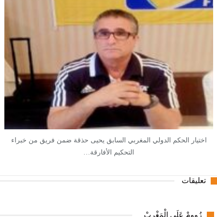
اختيار الحكم الدولي المغربي السابق يحيى حذقة ضمن فريق من خبراء
التحكيم الأفارقة…
تعليقات
زُوومْ عَلَى الْمَغْرِبْ