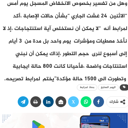
وهل من تفسير بخصوص الانخفاض المسجل يوم أمس
“الاثنين 24 غشت الجاري “بشأن حالات الإصابة ،أكد
لمرابط أنه “لا يمكن أن نستخلص آية استنتجاجات ،إذ لا
نأخذ معطيات ومؤشرات يوم واحد بل مدة من 3 أيام
إلى أسبوع لنرى حجم التطور ،إذاك يمكن أن نبني
استنتاجات واضحة ،فأحيانا كانت 800 حالة ايجابية
وتطورت الى 1500 حالة مؤكدة”يختم لمرابط تصريحه.
اليوم السابع
معاذ لمرابط
شارك