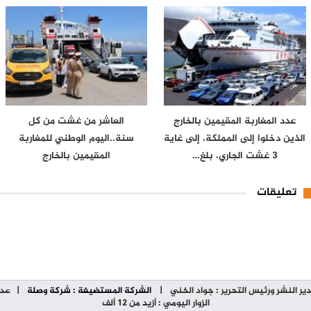
عدد المغاربة المقيمين بالخارج
العاشر من غشت من كل
الذين دخلوا إلى المملكة، إلى غاية
سنة..اليوم الوطني للمغاربة
3 غشت الجاري، بلغ…
المقيمين بالخارج
تعليقات
ير النشر ورئيس التحرير : جواد الخني
|
الشركة المستضيفة : شركة وصلة
| عدد
الزوار اليومي : أزيد من 12 ألف