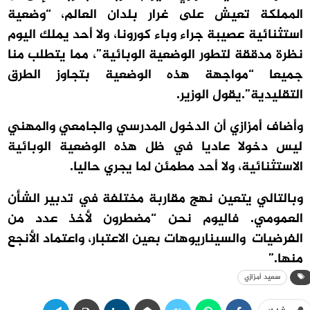
المملكة تعيش على غرار بلدان العالم، “وضعية
استثنائية عصيبة جراء وباء كورونا، ولا أحد يملك اليوم
نظرة مدققة لتطور الوضعية الوبائية”، مما يتطلب منا
جميعا “مواجهة هذه الوضعية بتجاوز الطرق
التقليدية”
.
يقول الوزير.
وأضاف أمزازي أن الدخول المدرسي والجامعي والمهني
ليس دخولا عاديا في ظل هذه الوضعية الوبائية
الاستثنائية، ولا أحد مطمئن لما يجري حاليا.
وبالتالي يتعين نهج مقاربة مختلفة في تدبير الشأن
العمومي. فاليوم نحن “مضطرون لأخذ عدد من
الفرضيات والسيناريوهات بعين الاعتبار، واعتماد الأنجع
منها.”
سعيد أمزازي