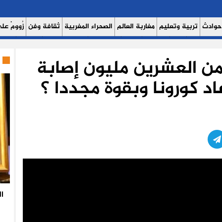
حوادث
تربية وتعليم
مغاربة العالم
الصحراء المغربية
ثقافة وفن
زُوومْ عَلَى
ث اليوم 7
حوار
روبورتاج
عدالة
كتاب وآراء
الصحة والبيئة
مشاهير
منوع
 من العشرين مليون إصابة
 عاد كورونا وبقوة مجددا ؟
ا