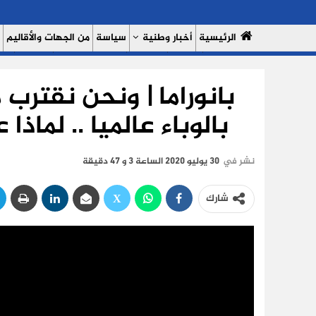
الرئيسية
أخبار وطنية
سياسة
من الجهات والأقاليم
مال وأعمال
سبورت
النساء 7
السوشيال ميديا
بروفايل
حدي
بانوراما | ونحن نقترب
من نحن
سياسة الخصوصية
بالوباء عالميا .. لماذا
نشر في
30 يوليو 2020 الساعة 3 و 47 دقيقة
شارك