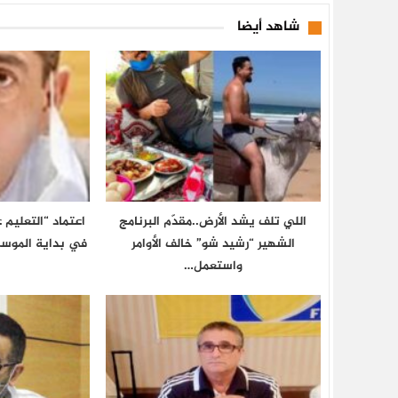
شاهد أيضا
اللي تلف يشد الأرض..مقدّم البرنامج
اعتماد “التعليم
الشهير “رشيد شو” خالف الأوامر
في بداية الموسم الدرا
واستعمل…