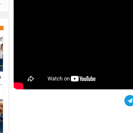
ال
ا
.