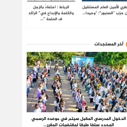
ري الأمين العام المستقيل
الرباط : احتفاءٌ بالزجل
 حزب “الصنبور”: “وحيدا…
والكلمة والإبداع في” الراكد
ف الحلمة ”…
آخر المستجدات
الدخول المدرسي المقبل سیتم في موعده الرسمي
المحدد سلفا طبقا لمقتضیات المقرر…