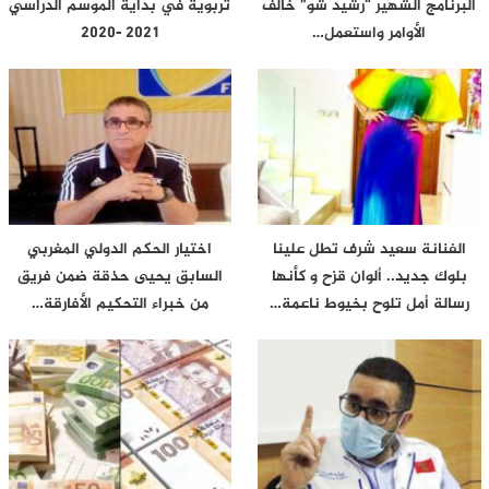
البرنامج الشهير “رشيد شو” خالف
تربوية في بداية الموسم الدراسي
الأوامر واستعمل…
2021 -2020
الفنانة سعيد شرف تطل علينا
اختيار الحكم الدولي المغربي
بلوك جديد.. ألوان قزح و كأنها
السابق يحيى حذقة ضمن فريق
رسالة أمل تلوح بخيوط ناعمة…
من خبراء التحكيم الأفارقة…