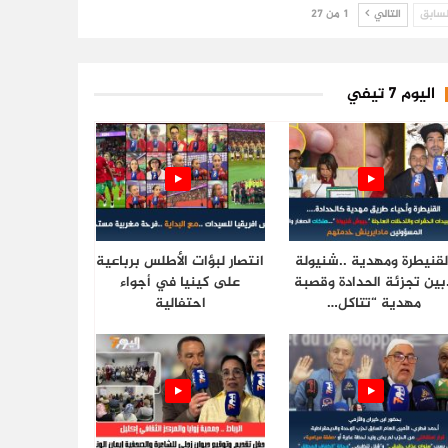
سابق
التالي
1 من 27
اليوم 7 تيفي
لقنيطرة ومهدية ..شنيولة
انتصار لبؤات الأطلس برباعية
.بين تجزئة الحدادة وقصبة
على كينيا في أجواء
مهدية “تتاكل…
احتفالية