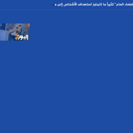
ككوس : حملات التشهير الموجهة ضد النساء في ”الفضاء العام” كثيراً ما تتجاوز استهداف الأشخاص إلى محاولة ”إسكات أصوات” النساء و”إخراجهن” من المجال العام ومراكز القرار