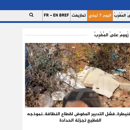
 الْمَغْرِبْ
اليوم 7 تيفي
تمازيغت
FR – EN BREF
ات
اتصل بنا
للإعلان على موقعنا
فريق العمل
زُوومْ عَلَى الْمَغْرِبْ
قنيطرة..فشل التدبير المفوض لقطاع النظافة..نموذجه
الفظيع تجزئة الحدادة