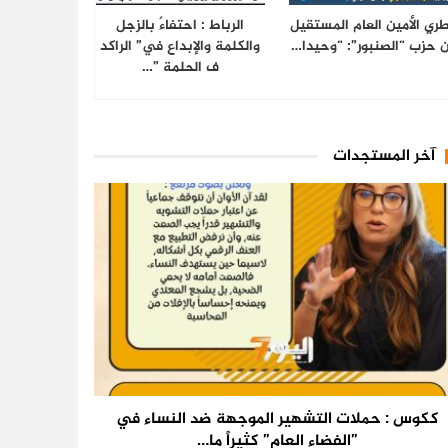
ري الأمين العام المستقيل
الرباط : احتفاءٌ بالزجل
 حزب “الصنبور”: “وحيدا…
والكلمة والإبداع في” الراكد
ف الحلمة ”…
آخر المستجدات
ككوس : حملات التشهير الموجهة ضد النساء في
”الفضاء العام” كثيراً ما…