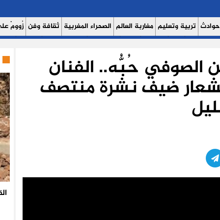
حوادث
تربية وتعليم
مغاربة العالم
الصحراء المغربية
ثقافة وفن
زُوومْ عَلَى
ث اليوم 7
حوار
روبورتاج
عدالة
كتاب وآراء
الصحة والبيئة
مشاهير
منوع
 الصوفي حُبُّه.. الفنان
الشعار ضيف نشرة منتصف
ليل
ال