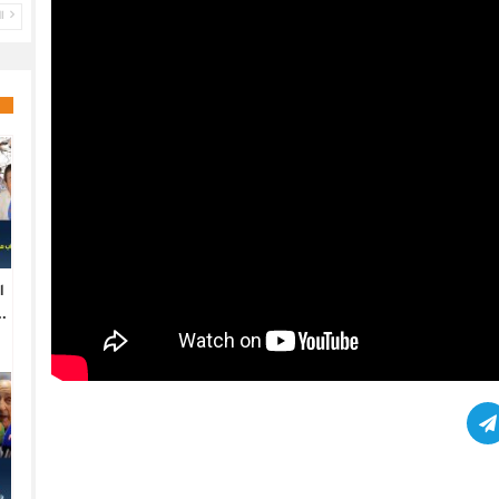
ال
ا
.