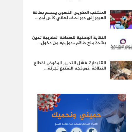
المنتخب المغربي النسوي يحسم بطاقة
العبور إلى دور نصف نهائي كأس أمم…
النقابة الوطنية للصحافة المغربية تدين
بشدة منع طاقم «دوزيم» من دخول…
القنيطرة..فشل التدبير المفوض لقطاع
النظافة..نموذجه الفظيع تجزئة…