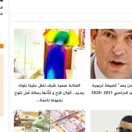
فط
من
 عن بعد” كصيغة تربوية
الفنانة سعيد شرف تطل علينا بلوك
سي 2021 -2020
جديد.. ألوان قزح و كأنها رسالة أمل تلوح
بخيوط ناعمة…