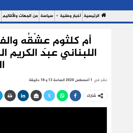
الرئيسية
أخبار وطنية
سياسة
من الجهات والأقاليم
مال وأعمال
سبورت
النساء 7
السوشيال ميديا
بروفايل
حدي
أم كلثوم عِشْقُه والفن
من نحن
سياسة الخصوصية
اللبناني عبد الكريم 
ال
نشر في
1 أغسطس 2020 الساعة 13 و 18 دقيقة
شارك