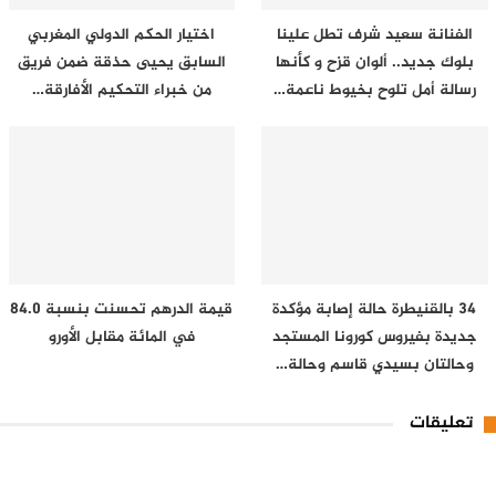
الفنانة سعيد شرف تطل علينا
اختيار الحكم الدولي المغربي
بلوك جديد.. ألوان قزح و كأنها
السابق يحيى حذقة ضمن فريق
رسالة أمل تلوح بخيوط ناعمة…
من خبراء التحكيم الأفارقة…
34 بالقنيطرة حالة إصابة مؤكدة
قيمة الدرهم تحسنت بنسبة 84.0
جديدة بفيروس كورونا المستجد
في المائة مقابل الأورو
وحالتان بسيدي قاسم وحالة…
تعليقات