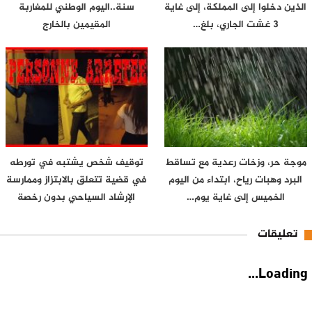
الذين دخلوا إلى المملكة، إلى غاية
سنة..اليوم الوطني للمغاربة
3 غشت الجاري، بلغ…
المقيمين بالخارج
موجة حر، وزخات رعدية مع تساقط
توقيف شخص يشتبه في تورطه
البرد وهبات رياح، ابتداء من اليوم
في قضية تتعلق بالابتزاز وممارسة
الخميس إلى غاية يوم…
الإرشاد السياحي بدون رخصة
تعليقات
Loading...