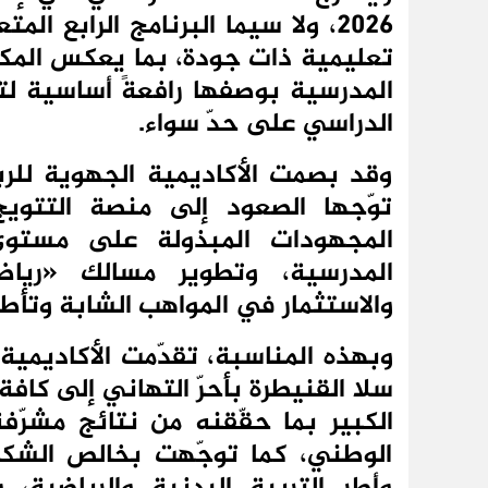
2026، ولا سيما البرنامج الرابع
تعليمية ذات جودة، بما يعكس المكان
المدرسية بوصفها رافعةً أساسية لت
الدراسي على حدّ سواء.
وقد بصمت الأكاديمية الجهوية للرب
توّجها الصعود إلى منصة التت
المجهودات المبذولة على مستوى 
المدرسية، وتطوير مسالك «رياض
والاستثمار في المواهب الشابة وتأطير
وبهذه المناسبة، تقدّمت الأكاديمية 
سلا القنيطرة بأحرّ التهاني إلى كافة 
الكبير بما حقّقنه من نتائج مشرّف
الوطني، كما توجّهت بخالص الشكر وا