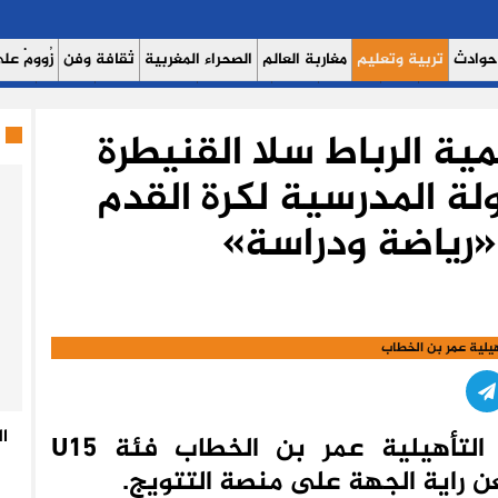
حوادث
تربية وتعليم
مغاربة العالم
الصحراء المغربية
ثقافة وفن
زُوومْ عَلَى
ث اليوم 7
حوار
روبورتاج
عدالة
كتاب وآراء
الصحة والبيئة
مشاهير
منوع
مية الرباط سلا القنيطرة
لة المدرسية لكرة القدم
 «رياضة ودراسة»
هيلية عمر بن الخطاب
ا
باستحقاق كبير تلميذات الثانوية التأهيلية عمر بن الخطاب فئة U15
ن راية الجهة على منصة التتويج.