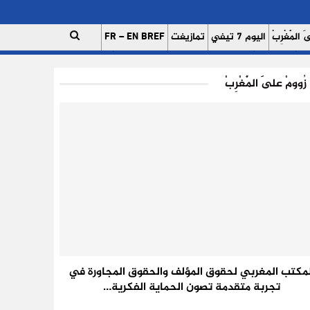
 الْمَغْرِبْ
اليوم 7 تيفي
تمازيغت
FR – EN BREF
ات
اتصل بنا
للإعلان على موقعنا
فريق العمل
زُوومْ عَلَى الْمَغْرِبْ
لمكتب المغربي لحقوق المؤلف والحقوق المجاورة في
تجربة متقدمة تصون الحماية الفكرية…