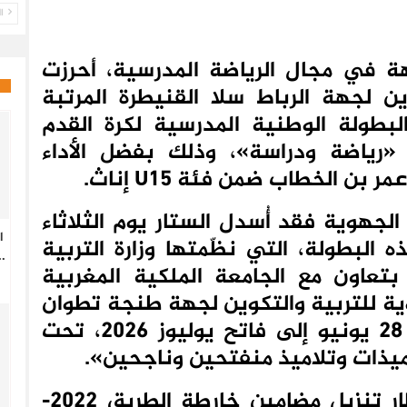
ال
ة في مجال الرياضة المدرسية، أحرزت
ين لجهة الرباط سلا القنيطرة المرتبة
بطولة الوطنية المدرسية لكرة القدم
ة «رياضة ودراسة»، وذلك بفضل الأداء
 بن الخطاب ضمن فئة U15 إناث.
لجهوية فقد أُسدل الستار يوم الثلاثاء
ا
فعاليات هذه البطولة، التي نظّمتها وزارة التربية
.
 بتعاون مع الجامعة الملكية المغربية
وية للتربية والتكوين لجهة طنجة تطوان
الحسيمة، خلال الفترة الممتدة من 28 يونيو إلى فاتح يوليوز 2026، تحت
ميذات وتلاميذ منفتحين وناجحين».
ويندرج هذا الحدث الوطني في إطار تنزيل مضامين خارطة الطريق 2022-