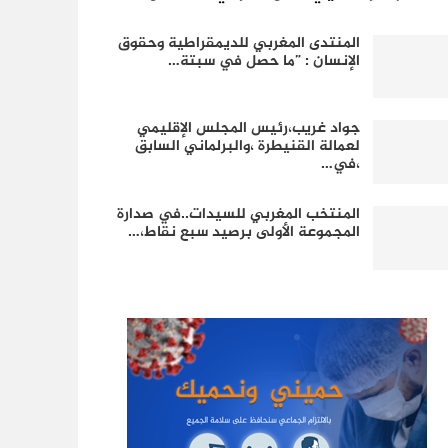
المنتدى المغربي للديمقراطية وحقوق
الإنسان : ”ما حصل في سبتة…
جواد غريب،رئيس المجلس الإقليمي
لعمالة القنيطرة ،والبرلماني السابق
،في…
المنتخب المغربي للسيدات..في صدارة
المجموعة الأولى برصيد سبع نقاط،…